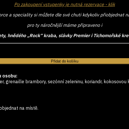
Po zakoupení vstupenky je nutná rezervace - klik
orce a speciality si můžete dle své chuti kdykoliv přiobjednat n
pro ty náročnější máme připraveno i
ety, hnědého „Rock“ kraba, slávky Premier i Tichomořské kr
Přidat do košíku
u osobu:
r, grenaille brambory, sezónní zeleninu, koriandr, kokosovou
iobjednat na místě.