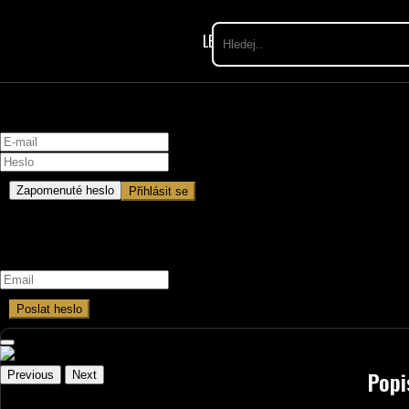
LETNÍ SLEVY
RESTAURACE
DÁ
Přihlášení
Zapomenuté heslo
Přihlásit se
Zapomenuté heslo
Poslat heslo
Popi
Previous
Next