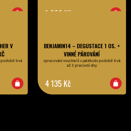
1 000
Kč
HER V
BENJAMIN14 – DEGUSTACE 1 OS. +
KČ
VINNÉ PÁROVÁNÍ
v podobě trvá
zpracování voucherů v jakékoliv podobě trvá
až 3 pracovní dny
4 135
Kč