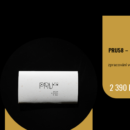
PRU58 – 
zpracování v
2 390