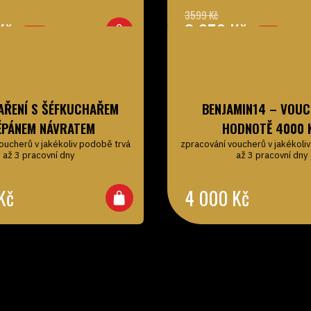
Kč
3 059
Kč
-25%
-15%
AŘENÍ S ŠÉFKUCHAŘEM
BENJAMIN14 – VOUC
ĚPÁNEM NÁVRATEM
HODNOTĚ 4000 
oucherů v jakékoliv podobě trvá
zpracování voucherů v jakékoli
až 3 pracovní dny
až 3 pracovní dny
Kč
4 000
Kč