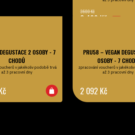
2 499
Kč
-31%
DEGUSTACE 2 OSOBY - 7
PRU58 – VEGAN DEGU
CHODŮ
OSOBY - 7 CHO
oucherů v jakékoliv podobě trvá
zpracování voucherů v jakékoli
až 3 pracovní dny
až 3 pracovní dny
Kč
2 092
Kč