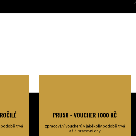
rémovou kari omáčku a čerstvou bagetu.
ROČILÉ
PRU58 - VOUCHER 1000 KČ
v podobě trvá
zpracování voucherů v jakékoliv podobě trvá
až 3 pracovní dny