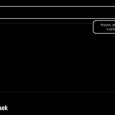
RKY
OBJEDNAT JÍDLO
CATERING
ŠKOLA VAŘENÍ
Prosím, zk
a způ
sek