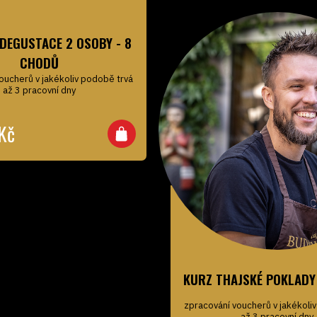
DEGUSTACE 2 OSOBY - 8
CHODŮ
oucherů v jakékoliv podobě trvá
až 3 pracovní dny
Kč
KURZ THAJSKÉ POKLADY 
zpracování voucherů v jakékoli
až 3 pracovní dny