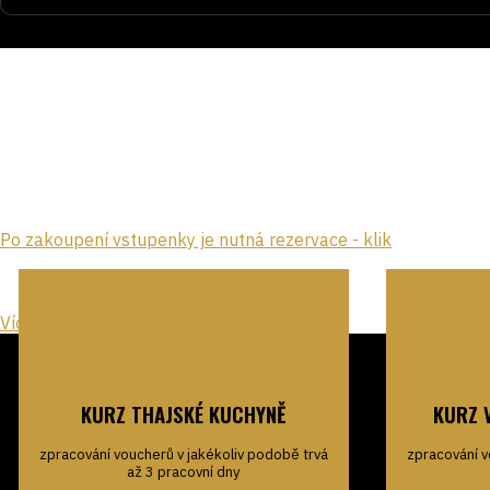
Vstupenka zahrnuje výběr mořských specialit pro jednu o
krevety s hlavou, měkkoschránkového kraba, slávky Premier, 
Platnost vstupenky je po celé letní období.
Po zakoupení vstupenky je nutná rezervace - klik
Další porce a speciality si můžete dle své chuti kdykoliv přiob
Více o akcích zde
KURZ THAJSKÉ KUCHYNĚ
KURZ 
zpracování voucherů v jakékoliv podobě trvá
zpracování v
až 3 pracovní dny