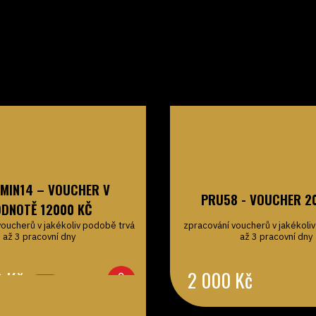
AMIN14 – VOUCHER V
PRU58 - VOUCHER 2
DNOTĚ 12000 KČ
voucherů v jakékoliv podobě trvá
zpracování voucherů v jakékoli
až 3 pracovní dny
až 3 pracovní dny
0
Kč
2 000
Kč
-17%