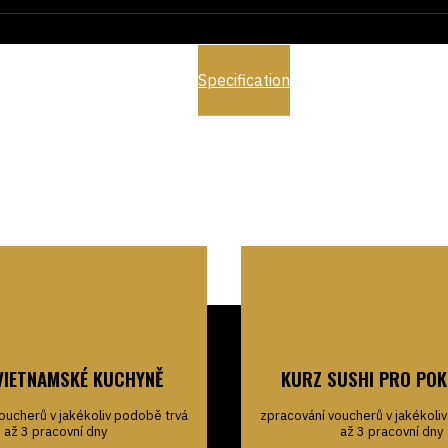
Specification
sobu:
grenaille brambory, sezónní zeleninu, koriandr, kokosovou k
jednat na místě.
VIETNAMSKÉ KUCHYNĚ
KURZ SUSHI PRO POK
oucherů v jakékoliv podobě trvá
zpracování voucherů v jakékoli
až 3 pracovní dny
až 3 pracovní dny