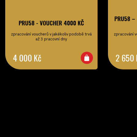
PRU58 – 
PRU58 - VOUCHER 4000 KČ
zpracování voucherů v jakékoliv podobě trvá
zpracování v
až 3 pracovní dny
4 000
Kč
2 650