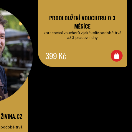
PRODLOUŽENÍ VOUCHERU O 3
MĚSÍCE
zpracování voucherů v jakékoliv podobě trvá
až 3 pracovní dny
399
Kč
ŽIVINA.CZ
v podobě trvá