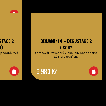
STACE 2
BENJAMIN14 – DEGUSTACE 2
DŮ
OSOBY
v podobě trvá
zpracování voucherů v jakékoliv podobě trvá
až 3 pracovní dny
5 980
Kč