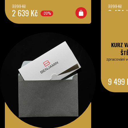
2 639
Kč
2 474
-20%
KURZ V
ŠT
zpracování v
9 499