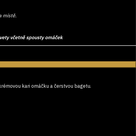
a místě.
evety včetně spousty omáček
 krémovou kari omáčku a čerstvou bagetu.