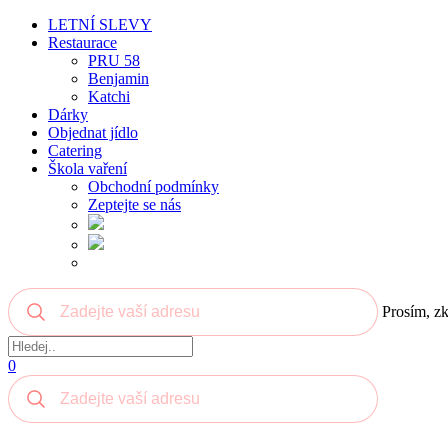
LETNÍ SLEVY
Restaurace
PRU 58
Benjamin
Katchi
Dárky
Objednat jídlo
Catering
Škola vaření
Obchodní podmínky
Zeptejte se nás
Prosím, zk
0