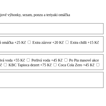
sójové výhonky, sezam, ponzu a teriyaki omáčka
vá omáčka
+
25
Kč
Extra zázvor
+
20
Kč
Extra chilli
+
15
Kč
ivá voda
+
55
Kč
Perlivá voda
+
45
Kč
Po Pia masové akce
č
KBC Tapioca dezert
+
75
Kč
Coca Cola Zero
+
45
Kč