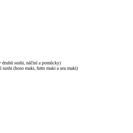
vy druhů sushi, náčiní a pomůcky)
ů sushi (hoso maki, futto maki a ura maki)