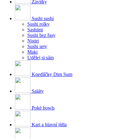
Závitky
Sushi sushi
Sushi rolky
Sashimi
Sushi bez řasy
Nigiri
Sushi sety
Maki
Udělej si sám
Knedlíčky Dim Sum
Saláty
Poké bowls
Kari a hlavní jídla