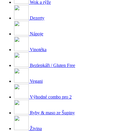
Wok a rýže
Dezerty
Nápoje
Vinotéka
Bezlepkáři / Gluten Free
Vegani
Výhodné combo pro 2
Ryby & maso ze Šupiny
Živina