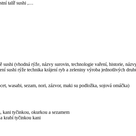
tní talíř sushi ,…
avě sushi (vhodná rýže, názvy surovin, technologie vaření, historie, náz
ení sushi rýže technika krájení ryb a zeleniny výroba jednotlivých druh
et, wasabi, sezam, nori, zázvor, maki su podložka, sojová omáčka)
, kani tyčinkou, okurkou a sezamem
a krabí tyčinkou kani