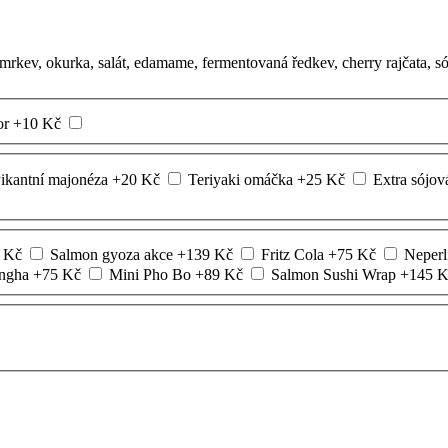
mrkev, okurka, salát, edamame, fermentovaná ředkev, cherry rajčata, 
or
+
10
Kč
ikantní majonéza
+
20
Kč
Teriyaki omáčka
+
25
Kč
Extra sójo
Kč
Salmon gyoza akce
+
139
Kč
Fritz Cola
+
75
Kč
Neperl
ingha
+
75
Kč
Mini Pho Bo
+
89
Kč
Salmon Sushi Wrap
+
145
K