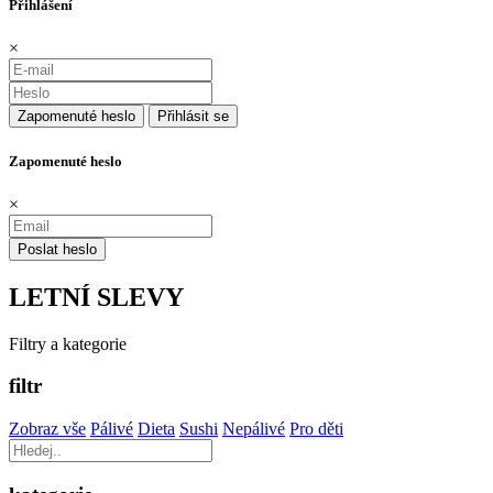
Přihlášení
×
Zapomenuté heslo
Přihlásit se
Zapomenuté heslo
×
Poslat heslo
LETNÍ SLEVY
Filtry a kategorie
filtr
Zobraz vše
Pálivé
Dieta
Sushi
Nepálivé
Pro děti