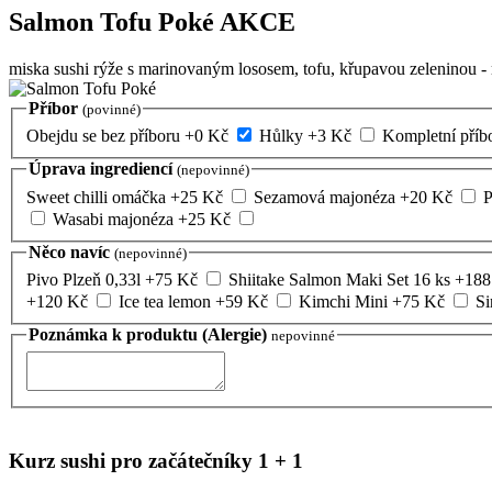
Salmon Tofu Poké
AKCE
miska sushi rýže s marinovaným lososem, tofu, křupavou zeleninou - 
Příbor
(povinné)
Obejdu se bez příboru
+
0
Kč
Hůlky
+
3
Kč
Kompletní příb
Úprava ingrediencí
(nepovinné)
Sweet chilli omáčka
+
25
Kč
Sezamová majonéza
+
20
Kč
P
Wasabi majonéza
+
25
Kč
Něco navíc
(nepovinné)
Pivo Plzeň 0,33l
+
75
Kč
Shiitake Salmon Maki Set 16 ks
+
188
+
120
Kč
Ice tea lemon
+
59
Kč
Kimchi Mini
+
75
Kč
S
Poznámka k produktu (Alergie)
nepovinné
Kurz sushi pro začátečníky 1 + 1