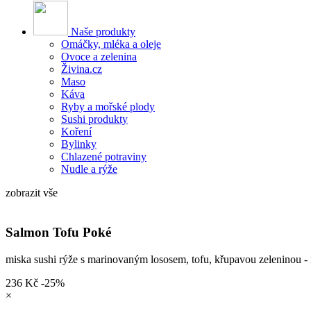
Naše produkty
Omáčky, mléka a oleje
Ovoce a zelenina
Živina.cz
Maso
Káva
Ryby a mořské plody
Sushi produkty
Koření
Bylinky
Chlazené potraviny
Nudle a rýže
zobrazit vše
Salmon Tofu Poké
miska sushi rýže s marinovaným lososem, tofu, křupavou zeleninou -
236
Kč
-25%
×