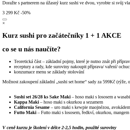
Doražte s partnerem na úžasný kurz sushi ve dvou, vyrobte si svůj vlas
3 299
Kč
-50%
×
Kurz sushi pro začátečníky 1 + 1
AKCE
co se u nás naučíte?
Teoretická část – základní pojmy, které je nutno znát při přípr
receptury a rady, kde suroviny nakoupit příprava/ vaření/ ochuc
konzumace menu se základy stolování
Možnost zakoupení základní „sushi set home“ sady za 599Kč (rýže, oc
Sushi set 26/28 ks Sake Maki
– hoso maki s lososem a wasabi
Kappa Maki
– hoso maki s okurkou a sezamem
California Sesame
– uro maki s kewpie maojnézou, avokádem
Futto Maki
– Futto maki s lososem, ředkví, okurkou, mangem 
V ceně kurzu je školení v délce 2-2,5 hodin, použité suroviny