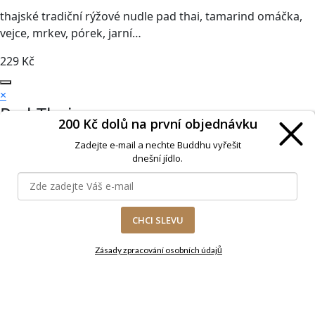
thajské tradiční rýžové nudle pad thai, tamarind omáčka,
vejce, mrkev, pórek, jarní…
229
Kč
×
Pad Thai
200 Kč dolů na první objednávku
thajské tradiční rýžové nudle pad thai, tamarind omáčka,
Zadejte e-mail a nechte Buddhu vyřešit
vejce, mrkev, pórek, jarní cibulka, česnek, sójové výhonky,
dnešní jídlo.
koriandr, arašídy, limeta - nepálivé
Výběr masa
(povinné)
CHCI SLEVU
Tofu
+
15
Kč
Kuřecí
+
10
Kč
Krevety
+
60
Kč
Zelenina
+
0
Kč
Zásady zpracování osobních údajů
Příbor
(povinné)
Obejdu se bez příboru
+
0
Kč
Kompletní příbor
+
10
Kč
Hůlky
+
3
Kč