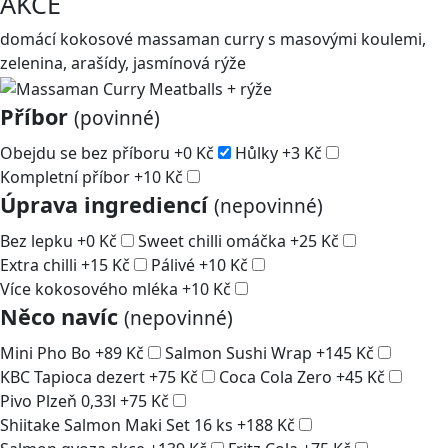
AKCE
domácí kokosové massaman curry s masovými koulemi,
zelenina, arašídy, jasmínová rýže
Příbor
(povinné)
Obejdu se bez příboru
+
0
Kč
Hůlky
+
3
Kč
Kompletní příbor
+
10
Kč
Úprava ingrediencí
(nepovinné)
Bez lepku
+
0
Kč
Sweet chilli omáčka
+
25
Kč
Extra chilli
+
15
Kč
Pálivé
+
10
Kč
Více kokosového mléka
+
10
Kč
Něco navíc
(nepovinné)
Mini Pho Bo
+
89
Kč
Salmon Sushi Wrap
+
145
Kč
KBC Tapioca dezert
+
75
Kč
Coca Cola Zero
+
45
Kč
Pivo Plzeň 0,33l
+
75
Kč
Shiitake Salmon Maki Set 16 ks
+
188
Kč