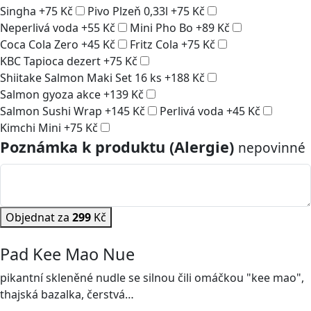
Singha
+
75
Kč
Pivo Plzeň 0,33l
+
75
Kč
Neperlivá voda
+
55
Kč
Mini Pho Bo
+
89
Kč
Coca Cola Zero
+
45
Kč
Fritz Cola
+
75
Kč
KBC Tapioca dezert
+
75
Kč
Shiitake Salmon Maki Set 16 ks
+
188
Kč
Salmon gyoza akce
+
139
Kč
Salmon Sushi Wrap
+
145
Kč
Perlivá voda
+
45
Kč
Kimchi Mini
+
75
Kč
Poznámka k produktu (Alergie)
nepovinné
Objednat za
299
Kč
Pad Kee Mao Nue
pikantní skleněné nudle se silnou čili omáčkou "kee mao",
thajská bazalka, čerstvá…