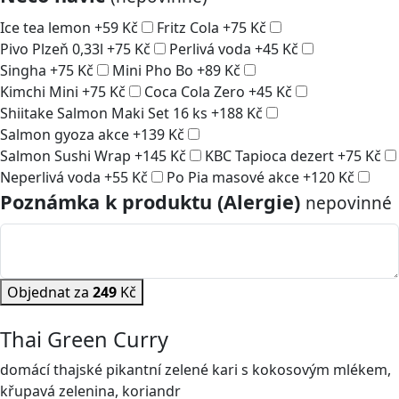
Ice tea lemon
+
59
Kč
Fritz Cola
+
75
Kč
Pivo Plzeň 0,33l
+
75
Kč
Perlivá voda
+
45
Kč
Singha
+
75
Kč
Mini Pho Bo
+
89
Kč
Kimchi Mini
+
75
Kč
Coca Cola Zero
+
45
Kč
Shiitake Salmon Maki Set 16 ks
+
188
Kč
Salmon gyoza akce
+
139
Kč
Salmon Sushi Wrap
+
145
Kč
KBC Tapioca dezert
+
75
Kč
Neperlivá voda
+
55
Kč
Po Pia masové akce
+
120
Kč
Poznámka k produktu (Alergie)
nepovinné
Objednat za
249
Kč
Thai Green Curry
domácí thajské pikantní zelené kari s kokosovým mlékem,
křupavá zelenina, koriandr