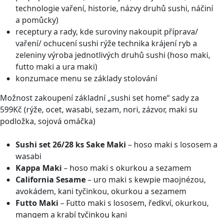
technologie vaření, historie, názvy druhů sushi, náčiní
a pomůcky)
receptury a rady, kde suroviny nakoupit příprava/
vaření/ ochucení sushi rýže technika krájení ryb a
zeleniny výroba jednotlivých druhů sushi (hoso maki,
futto maki a ura maki)
konzumace menu se základy stolování
Možnost zakoupení základní „sushi set home“ sady za
599Kč (rýže, ocet, wasabi, sezam, nori, zázvor, maki su
podložka, sojová omáčka)
Sushi set 26/28 ks Sake Maki
– hoso maki s lososem a
wasabi
Kappa Maki
– hoso maki s okurkou a sezamem
California Sesame
– uro maki s kewpie maojnézou,
avokádem, kani tyčinkou, okurkou a sezamem
Futto Maki
– Futto maki s lososem, ředkví, okurkou,
mangem a krabí tyčinkou kani