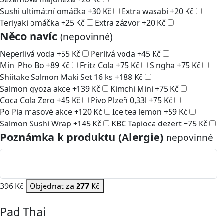
Sushi ultimátní omáčka
+
30
Kč
Extra wasabi
+
20
Kč
Teriyaki omáčka
+
25
Kč
Extra zázvor
+
20
Kč
Něco navíc
(nepovinné)
Neperlivá voda
+
55
Kč
Perlivá voda
+
45
Kč
Mini Pho Bo
+
89
Kč
Fritz Cola
+
75
Kč
Singha
+
75
Kč
Shiitake Salmon Maki Set 16 ks
+
188
Kč
Salmon gyoza akce
+
139
Kč
Kimchi Mini
+
75
Kč
Coca Cola Zero
+
45
Kč
Pivo Plzeň 0,33l
+
75
Kč
Po Pia masové akce
+
120
Kč
Ice tea lemon
+
59
Kč
Salmon Sushi Wrap
+
145
Kč
KBC Tapioca dezert
+
75
Kč
Poznámka k produktu (Alergie)
nepovinné
396 Kč
Objednat za
277
Kč
Pad Thai