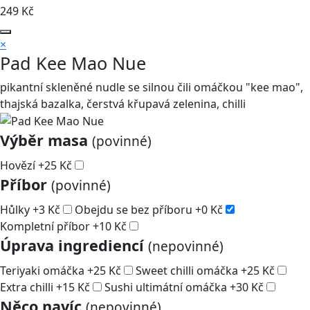
249
Kč
×
Pad Kee Mao Nue
pikantní skleněné nudle se silnou čili omáčkou "kee mao",
thajská bazalka, čerstvá křupavá zelenina, chilli
Výběr masa
(povinné)
Hovězí
+
25
Kč
Příbor
(povinné)
Hůlky
+
3
Kč
Obejdu se bez příboru
+
0
Kč
Kompletní příbor
+
10
Kč
Úprava ingrediencí
(nepovinné)
Teriyaki omáčka
+
25
Kč
Sweet chilli omáčka
+
25
Kč
Extra chilli
+
15
Kč
Sushi ultimátní omáčka
+
30
Kč
Něco navíc
(nepovinné)