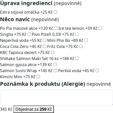
Úprava ingrediencí
(nepovinné)
Extra sójová omáčka
+
25
Kč
Něco navíc
(nepovinné)
Po Pia masové akce
+
120
Kč
Ice tea lemon
+
59
Kč
Singha
+
75
Kč
Pivo Plzeň 0,33l
+
75
Kč
Neperlivá voda
+
55
Kč
Mini Pho Bo
+
89
Kč
Coca Cola Zero
+
45
Kč
Fritz Cola
+
75
Kč
KBC Tapioca dezert
+
75
Kč
Shiitake Salmon Maki Set 16 ks
+
188
Kč
Salmon gyoza akce
+
139
Kč
Salmon Sushi Wrap
+
145
Kč
Perlivá voda
+
45
Kč
Kimchi Mini
+
75
Kč
Poznámka k produktu (Alergie)
nepovinné
345 Kč
Objednat za
259
Kč