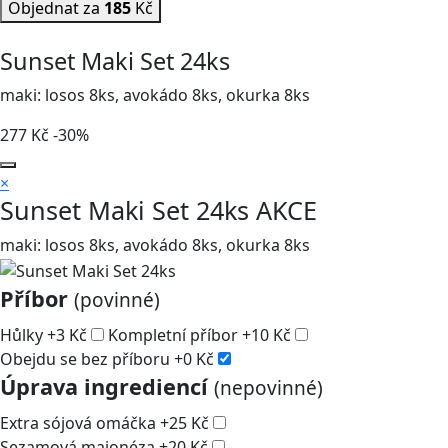
Objednat za
185
Kč
Sunset Maki Set 24ks
maki: losos 8ks, avokádo 8ks, okurka 8ks
277
Kč
-30%
×
Sunset Maki Set 24ks
AKCE
maki: losos 8ks, avokádo 8ks, okurka 8ks
Příbor
(povinné)
Hůlky
+
3
Kč
Kompletní příbor
+
10
Kč
Obejdu se bez příboru
+
0
Kč
Úprava ingrediencí
(nepovinné)
Extra sójová omáčka
+
25
Kč
Sezamová majonéza
+
20
Kč