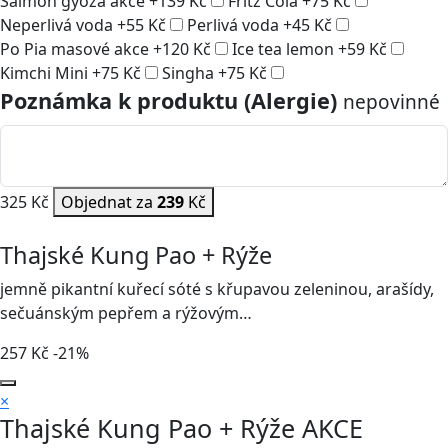
Salmon gyoza akce
+
139
Kč
Fritz Cola
+
75
Kč
Neperlivá voda
+
55
Kč
Perlivá voda
+
45
Kč
Po Pia masové akce
+
120
Kč
Ice tea lemon
+
59
Kč
Kimchi Mini
+
75
Kč
Singha
+
75
Kč
Poznámka k produktu (Alergie)
nepovinné
325 Kč
Objednat za
239
Kč
Thajské Kung Pao + Rýže
jemně pikantní kuřecí sóté s křupavou zeleninou, arašídy,
sečuánským pepřem a rýžovým…
257
Kč
-21%
×
Thajské Kung Pao + Rýže
AKCE