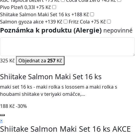
KBC Tapioca dezert
+
75
Kč
Coca Cola Zero
+
45
Kč
Pivo Plzeň 0,33l
+
75
Kč
Shiitake Salmon Maki Set 16 ks
+
188
Kč
Salmon gyoza akce
+
139
Kč
Fritz Cola
+
75
Kč
Poznámka k produktu (Alergie)
nepovinné
325 Kč
Objednat za
257
Kč
Shiitake Salmon Maki Set 16 ks
maki set 16 ks - maki rolka s lososem a maki rolka s
houbami shiitake v teriyaki omáčce,…
188
Kč
-30%
×
Shiitake Salmon Maki Set 16 ks
AKCE