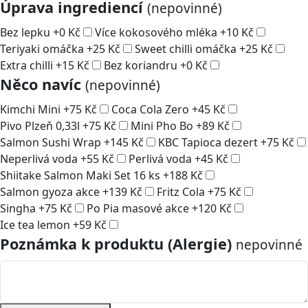
Úprava ingrediencí
(nepovinné)
Bez lepku
+
0
Kč
Více kokosového mléka
+
10
Kč
Teriyaki omáčka
+
25
Kč
Sweet chilli omáčka
+
25
Kč
Extra chilli
+
15
Kč
Bez koriandru
+
0
Kč
Něco navíc
(nepovinné)
Kimchi Mini
+
75
Kč
Coca Cola Zero
+
45
Kč
Pivo Plzeň 0,33l
+
75
Kč
Mini Pho Bo
+
89
Kč
Salmon Sushi Wrap
+
145
Kč
KBC Tapioca dezert
+
75
Kč
Neperlivá voda
+
55
Kč
Perlivá voda
+
45
Kč
Shiitake Salmon Maki Set 16 ks
+
188
Kč
Salmon gyoza akce
+
139
Kč
Fritz Cola
+
75
Kč
Singha
+
75
Kč
Po Pia masové akce
+
120
Kč
Ice tea lemon
+
59
Kč
Poznámka k produktu (Alergie)
nepovinné