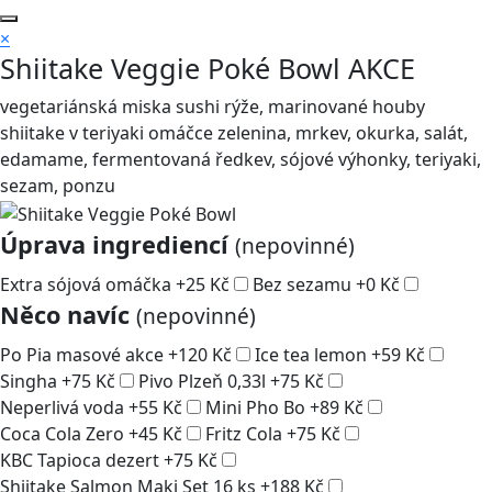
×
Shiitake Veggie Poké Bowl
AKCE
vegetariánská miska sushi rýže, marinované houby
shiitake v teriyaki omáčce zelenina, mrkev, okurka, salát,
edamame, fermentovaná ředkev, sójové výhonky, teriyaki,
sezam, ponzu
Úprava ingrediencí
(nepovinné)
Extra sójová omáčka
+
25
Kč
Bez sezamu
+
0
Kč
Něco navíc
(nepovinné)
Po Pia masové akce
+
120
Kč
Ice tea lemon
+
59
Kč
Singha
+
75
Kč
Pivo Plzeň 0,33l
+
75
Kč
Neperlivá voda
+
55
Kč
Mini Pho Bo
+
89
Kč
Coca Cola Zero
+
45
Kč
Fritz Cola
+
75
Kč
KBC Tapioca dezert
+
75
Kč
Shiitake Salmon Maki Set 16 ks
+
188
Kč