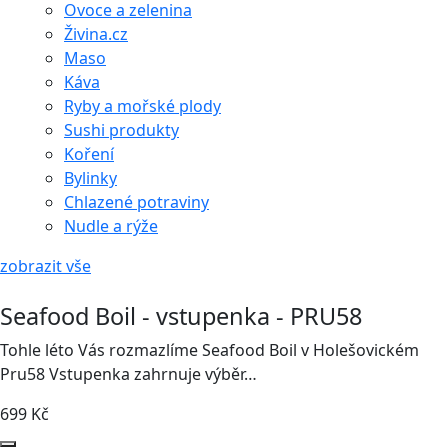
Ovoce a zelenina
Živina.cz
Maso
Káva
Ryby a mořské plody
Sushi produkty
Koření
Bylinky
Chlazené potraviny
Nudle a rýže
zobrazit vše
Seafood Boil - vstupenka - PRU58
Tohle léto Vás rozmazlíme Seafood Boil v Holešovickém
Pru58 Vstupenka zahrnuje výběr…
699
Kč