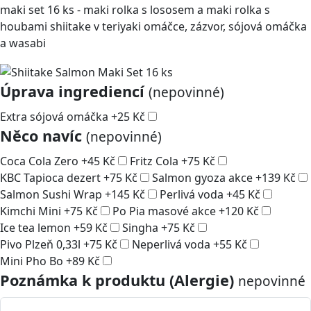
maki set 16 ks - maki rolka s lososem a maki rolka s
houbami shiitake v teriyaki omáčce, zázvor, sójová omáčka
a wasabi
Úprava ingrediencí
(nepovinné)
Extra sójová omáčka
+
25
Kč
Něco navíc
(nepovinné)
Coca Cola Zero
+
45
Kč
Fritz Cola
+
75
Kč
KBC Tapioca dezert
+
75
Kč
Salmon gyoza akce
+
139
Kč
Salmon Sushi Wrap
+
145
Kč
Perlivá voda
+
45
Kč
Kimchi Mini
+
75
Kč
Po Pia masové akce
+
120
Kč
Ice tea lemon
+
59
Kč
Singha
+
75
Kč
Pivo Plzeň 0,33l
+
75
Kč
Neperlivá voda
+
55
Kč
Mini Pho Bo
+
89
Kč
Poznámka k produktu (Alergie)
nepovinné