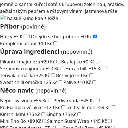
jemně pikantní kuřecí sóté s křupavou zeleninou, arašídy,
sečuánským pepřem a rýžovým vínem, jasmínová rýže
Příbor
(povinné)
Hůlky
+
3
Kč
Obejdu se bez příboru
+
0
Kč
Kompletní příbor
+
10
Kč
Úprava ingrediencí
(nepovinné)
Pikantní majonéza
+
20
Kč
Bez lepku
+
0
Kč
Sezamová majonéza
+
20
Kč
Extra chilli
+
15
Kč
Teriyaki omáčka
+
25
Kč
Bez vejce
+
0
Kč
Sweet chilli omáčka
+
25
Kč
Pálivé
+
10
Kč
Něco navíc
(nepovinné)
Neperlivá voda
+
55
Kč
Perlivá voda
+
45
Kč
Po Pia masové akce
+
120
Kč
Ice tea lemon
+
59
Kč
Kimchi Mini
+
75
Kč
Singha
+
75
Kč
Mini Pho Bo
+
89
Kč
Salmon Sushi Wrap
+
145
Kč