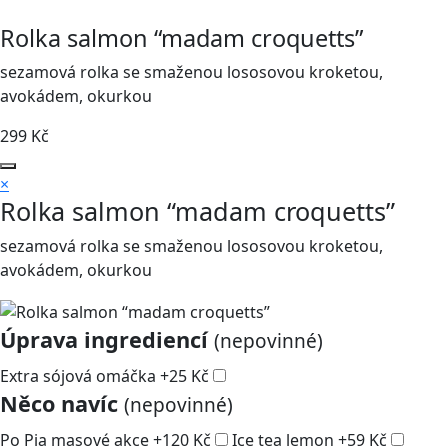
Rolka salmon “madam croquetts”
sezamová rolka se smaženou lososovou kroketou,
avokádem, okurkou
299
Kč
×
Rolka salmon “madam croquetts”
sezamová rolka se smaženou lososovou kroketou,
avokádem, okurkou
Úprava ingrediencí
(nepovinné)
Extra sójová omáčka
+
25
Kč
Něco navíc
(nepovinné)
Po Pia masové akce
+
120
Kč
Ice tea lemon
+
59
Kč