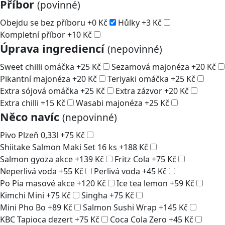
Příbor
(povinné)
Obejdu se bez příboru
+
0
Kč
Hůlky
+
3
Kč
Kompletní příbor
+
10
Kč
Úprava ingrediencí
(nepovinné)
Sweet chilli omáčka
+
25
Kč
Sezamová majonéza
+
20
Kč
Pikantní majonéza
+
20
Kč
Teriyaki omáčka
+
25
Kč
Extra sójová omáčka
+
25
Kč
Extra zázvor
+
20
Kč
Extra chilli
+
15
Kč
Wasabi majonéza
+
25
Kč
Něco navíc
(nepovinné)
Pivo Plzeň 0,33l
+
75
Kč
Shiitake Salmon Maki Set 16 ks
+
188
Kč
Salmon gyoza akce
+
139
Kč
Fritz Cola
+
75
Kč
Neperlivá voda
+
55
Kč
Perlivá voda
+
45
Kč
Po Pia masové akce
+
120
Kč
Ice tea lemon
+
59
Kč
Kimchi Mini
+
75
Kč
Singha
+
75
Kč
Mini Pho Bo
+
89
Kč
Salmon Sushi Wrap
+
145
Kč
KBC Tapioca dezert
+
75
Kč
Coca Cola Zero
+
45
Kč