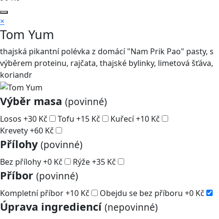
×
Tom Yum
thajská pikantní polévka z domácí "Nam Prik Pao" pasty, s
výběrem proteinu, rajčata, thajské bylinky, limetová šťáva,
koriandr
Výběr masa
(povinné)
Losos
+
30
Kč
Tofu
+
15
Kč
Kuřecí
+
10
Kč
Krevety
+
60
Kč
Přílohy
(povinné)
Bez přílohy
+
0
Kč
Rýže
+
35
Kč
Příbor
(povinné)
Kompletní příbor
+
10
Kč
Obejdu se bez příboru
+
0
Kč
Úprava ingrediencí
(nepovinné)