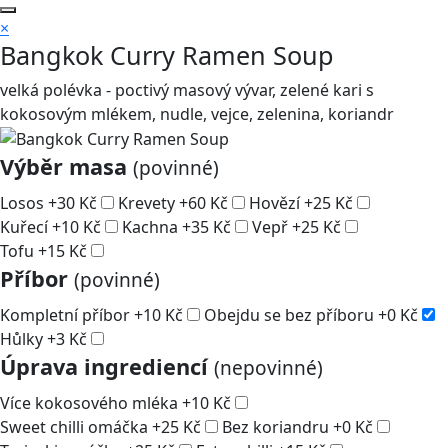
×
Bangkok Curry Ramen Soup
velká polévka - poctivý masový vývar, zelené kari s
kokosovým mlékem, nudle, vejce, zelenina, koriandr
Výběr masa
(povinné)
Losos
+
30
Kč
Krevety
+
60
Kč
Hovězí
+
25
Kč
Kuřecí
+
10
Kč
Kachna
+
35
Kč
Vepř
+
25
Kč
Tofu
+
15
Kč
Příbor
(povinné)
Kompletní příbor
+
10
Kč
Obejdu se bez příboru
+
0
Kč
Hůlky
+
3
Kč
Úprava ingrediencí
(nepovinné)
Více kokosového mléka
+
10
Kč
Sweet chilli omáčka
+
25
Kč
Bez koriandru
+
0
Kč