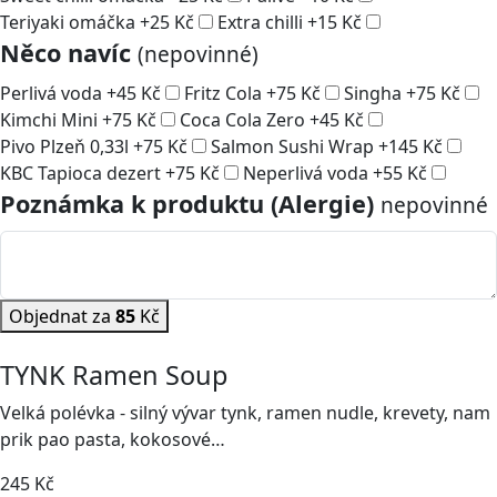
Teriyaki omáčka
+
25
Kč
Extra chilli
+
15
Kč
Něco navíc
(nepovinné)
Perlivá voda
+
45
Kč
Fritz Cola
+
75
Kč
Singha
+
75
Kč
Kimchi Mini
+
75
Kč
Coca Cola Zero
+
45
Kč
Pivo Plzeň 0,33l
+
75
Kč
Salmon Sushi Wrap
+
145
Kč
KBC Tapioca dezert
+
75
Kč
Neperlivá voda
+
55
Kč
Poznámka k produktu (Alergie)
nepovinné
Objednat za
85
Kč
TYNK Ramen Soup
Velká polévka - silný vývar tynk, ramen nudle, krevety, nam
prik pao pasta, kokosové…
245
Kč