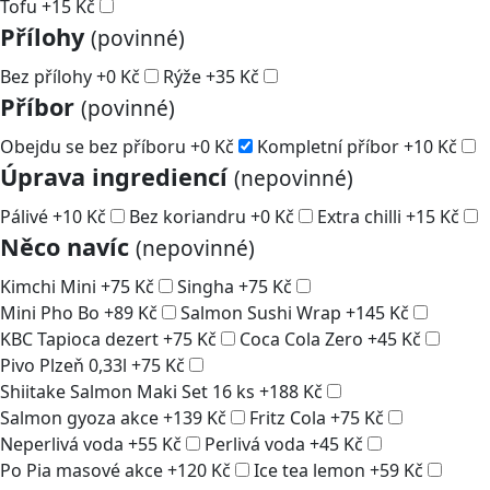
Tofu
+
15
Kč
Přílohy
(povinné)
Bez přílohy
+
0
Kč
Rýže
+
35
Kč
Příbor
(povinné)
Obejdu se bez příboru
+
0
Kč
Kompletní příbor
+
10
Kč
Úprava ingrediencí
(nepovinné)
Pálivé
+
10
Kč
Bez koriandru
+
0
Kč
Extra chilli
+
15
Kč
Něco navíc
(nepovinné)
Kimchi Mini
+
75
Kč
Singha
+
75
Kč
Mini Pho Bo
+
89
Kč
Salmon Sushi Wrap
+
145
Kč
KBC Tapioca dezert
+
75
Kč
Coca Cola Zero
+
45
Kč
Pivo Plzeň 0,33l
+
75
Kč
Shiitake Salmon Maki Set 16 ks
+
188
Kč
Salmon gyoza akce
+
139
Kč
Fritz Cola
+
75
Kč
Neperlivá voda
+
55
Kč
Perlivá voda
+
45
Kč
Po Pia masové akce
+
120
Kč
Ice tea lemon
+
59
Kč