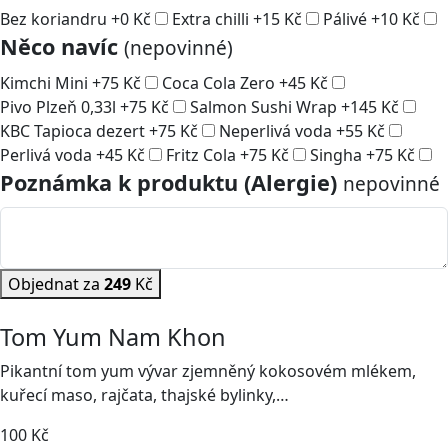
Bez koriandru
+
0
Kč
Extra chilli
+
15
Kč
Pálivé
+
10
Kč
Něco navíc
(nepovinné)
Kimchi Mini
+
75
Kč
Coca Cola Zero
+
45
Kč
Pivo Plzeň 0,33l
+
75
Kč
Salmon Sushi Wrap
+
145
Kč
KBC Tapioca dezert
+
75
Kč
Neperlivá voda
+
55
Kč
Perlivá voda
+
45
Kč
Fritz Cola
+
75
Kč
Singha
+
75
Kč
Poznámka k produktu (Alergie)
nepovinné
Objednat za
249
Kč
Tom Yum Nam Khon
Pikantní tom yum vývar zjemněný kokosovém mlékem,
kuřecí maso, rajčata, thajské bylinky,…
100
Kč