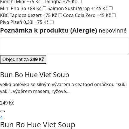
Kimchi Mini
+
75
Kč
Singha
+
75
Kč
Mini Pho Bo
+
89
Kč
Salmon Sushi Wrap
+
145
Kč
KBC Tapioca dezert
+
75
Kč
Coca Cola Zero
+
45
Kč
Pivo Plzeň 0,33l
+
75
Kč
Poznámka k produktu (Alergie)
nepovinné
Objednat za
249
Kč
Bun Bo Hue Viet Soup
velká polévka se silným vývarem a seafood omáčkou "suki
yaki", výběrem masem, rýžové…
249
Kč
×
Bun Bo Hue Viet Soup