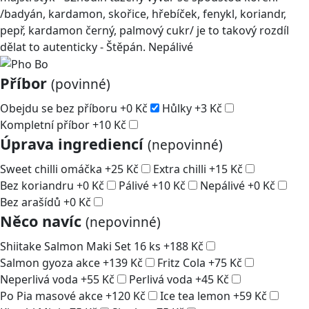
/badyán, kardamon, skořice, hřebíček, fenykl, koriandr,
pepř, kardamon černý, palmový cukr/ je to takový rozdíl
dělat to autenticky - Štěpán. Nepálivé
Příbor
(povinné)
Obejdu se bez příboru
+
0
Kč
Hůlky
+
3
Kč
Kompletní příbor
+
10
Kč
Úprava ingrediencí
(nepovinné)
Sweet chilli omáčka
+
25
Kč
Extra chilli
+
15
Kč
Bez koriandru
+
0
Kč
Pálivé
+
10
Kč
Nepálivé
+
0
Kč
Bez arašídů
+
0
Kč
Něco navíc
(nepovinné)
Shiitake Salmon Maki Set 16 ks
+
188
Kč
Salmon gyoza akce
+
139
Kč
Fritz Cola
+
75
Kč
Neperlivá voda
+
55
Kč
Perlivá voda
+
45
Kč
Po Pia masové akce
+
120
Kč
Ice tea lemon
+
59
Kč