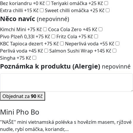
Bez koriandru
+
0
Kč
Teriyaki omáčka
+
25
Kč
Extra chilli
+
15
Kč
Sweet chilli omáčka
+
25
Kč
Něco navíc
(nepovinné)
Kimchi Mini
+
75
Kč
Coca Cola Zero
+
45
Kč
Pivo Plzeň 0,33l
+
75
Kč
Fritz Cola
+
75
Kč
KBC Tapioca dezert
+
75
Kč
Neperlivá voda
+
55
Kč
Perlivá voda
+
45
Kč
Salmon Sushi Wrap
+
145
Kč
Singha
+
75
Kč
Poznámka k produktu (Alergie)
nepovinné
Objednat za
90
Kč
Mini Pho Bo
"NAŠE" mini vietnamská polévka s hovězím masem, rýžové
nudle, rybí omáčka, koriandr,…