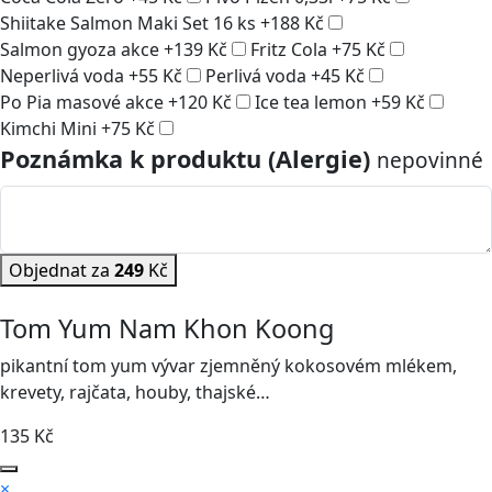
Shiitake Salmon Maki Set 16 ks
+
188
Kč
Salmon gyoza akce
+
139
Kč
Fritz Cola
+
75
Kč
Neperlivá voda
+
55
Kč
Perlivá voda
+
45
Kč
Po Pia masové akce
+
120
Kč
Ice tea lemon
+
59
Kč
Kimchi Mini
+
75
Kč
Poznámka k produktu (Alergie)
nepovinné
Objednat za
249
Kč
Tom Yum Nam Khon Koong
pikantní tom yum vývar zjemněný kokosovém mlékem,
krevety, rajčata, houby, thajské…
135
Kč
×