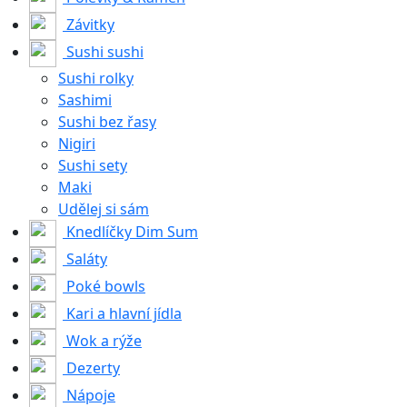
Závitky
Sushi sushi
Sushi rolky
Sashimi
Sushi bez řasy
Nigiri
Sushi sety
Maki
Udělej si sám
Knedlíčky Dim Sum
Saláty
Poké bowls
Kari a hlavní jídla
Wok a rýže
Dezerty
Nápoje