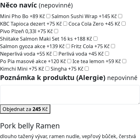
Něco navíc
(nepovinné)
Mini Pho Bo
+
89
Kč
Salmon Sushi Wrap
+
145
Kč
KBC Tapioca dezert
+
75
Kč
Coca Cola Zero
+
45
Kč
Pivo Plzeň 0,33l
+
75
Kč
Shiitake Salmon Maki Set 16 ks
+
188
Kč
Salmon gyoza akce
+
139
Kč
Fritz Cola
+
75
Kč
Neperlivá voda
+
55
Kč
Perlivá voda
+
45
Kč
Po Pia masové akce
+
120
Kč
Ice tea lemon
+
59
Kč
Kimchi Mini
+
75
Kč
Singha
+
75
Kč
Poznámka k produktu (Alergie)
nepovinné
Objednat za
245
Kč
Pork belly Ramen
dlouho tažený vývar, ramen nudle, vepřový bůček, čerstvá