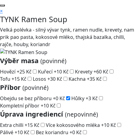
×
TYNK Ramen Soup
Velká polévka - silný vývar tynk, ramen nudle, krevety, nam
prik pao pasta, kokosové mléko, thajská bazalka, chilli,
rajče, houby, koriandr
Výběr masa
(povinné)
Hovězí
+
25
Kč
Kuřecí
+
10
Kč
Krevety
+
60
Kč
Tofu
+
15
Kč
Losos
+
30
Kč
Kachna
+
35
Kč
Příbor
(povinné)
Obejdu se bez příboru
+
0
Kč
Hůlky
+
3
Kč
Kompletní příbor
+
10
Kč
Úprava ingrediencí
(nepovinné)
Extra chilli
+
15
Kč
Více kokosového mléka
+
10
Kč
Pálivé
+
10
Kč
Bez koriandru
+
0
Kč