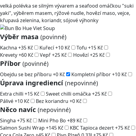
velká polévka se silným vývarem a seafood omáčkou "suki
yaki", výběrem masem, rýžové nudle, hovězí maso, vejce,
křupavá zelenina, koriandr, sójové výhonky
Výběr masa
(povinné)
Kachna
+
35
Kč
Kuřecí
+
10
Kč
Tofu
+
15
Kč
Krevety
+
60
Kč
Vepř
+
25
Kč
Hovězí
+
25
Kč
Příbor
(povinné)
Obejdu se bez příboru
+
0
Kč
Kompletní příbor
+
10
Kč
Úprava ingrediencí
(nepovinné)
Extra chilli
+
15
Kč
Sweet chilli omáčka
+
25
Kč
Pálivé
+
10
Kč
Bez koriandru
+
0
Kč
Něco navíc
(nepovinné)
Singha
+
75
Kč
Mini Pho Bo
+
89
Kč
Salmon Sushi Wrap
+
145
Kč
KBC Tapioca dezert
+
75
Kč
Coca Cola Zero
+
45
Kč
Pivo Plzeň 0,33l
+
75
Kč