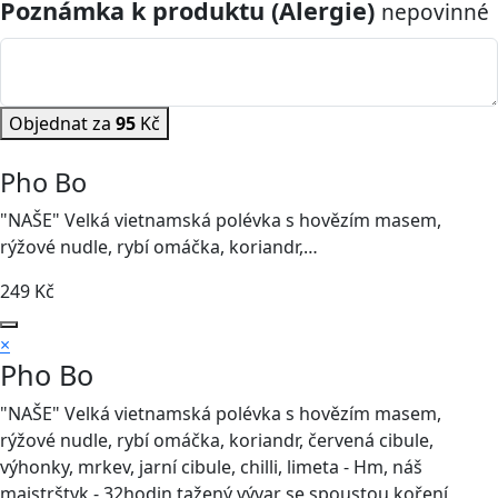
Poznámka k produktu (Alergie)
nepovinné
Objednat za
95
Kč
Pho Bo
"NAŠE" Velká vietnamská polévka s hovězím masem,
rýžové nudle, rybí omáčka, koriandr,…
249
Kč
×
Pho Bo
"NAŠE" Velká vietnamská polévka s hovězím masem,
rýžové nudle, rybí omáčka, koriandr, červená cibule,
výhonky, mrkev, jarní cibule, chilli, limeta - Hm, náš
majstrštyk - 32hodin tažený vývar se spoustou koření