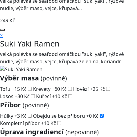
velká polévka se seafood omáčkou "suki yaki", rýžové
nudle, výběr maso, vejce, křupavá…
249
Kč
×
Suki Yaki Ramen
velká polévka se seafood omáčkou "suki yaki", rýžové
nudle, výběr maso, vejce, křupavá zelenina, koriandr
Výběr masa
(povinné)
Tofu
+
15
Kč
Krevety
+
60
Kč
Hovězí
+
25
Kč
Losos
+
30
Kč
Kuřecí
+
10
Kč
Příbor
(povinné)
Hůlky
+
3
Kč
Obejdu se bez příboru
+
0
Kč
Kompletní příbor
+
10
Kč
Úprava ingrediencí
(nepovinné)