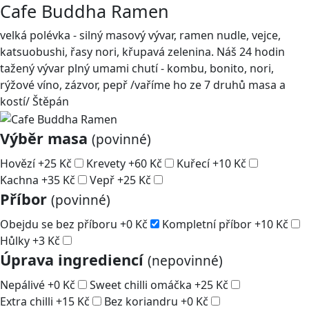
Cafe Buddha Ramen
velká polévka - silný masový vývar, ramen nudle, vejce,
katsuobushi, řasy nori, křupavá zelenina. Náš 24 hodin
tažený vývar plný umami chutí - kombu, bonito, nori,
rýžové víno, zázvor, pepř /vaříme ho ze 7 druhů masa a
kostí/ Štěpán
Výběr masa
(povinné)
Hovězí
+
25
Kč
Krevety
+
60
Kč
Kuřecí
+
10
Kč
Kachna
+
35
Kč
Vepř
+
25
Kč
Příbor
(povinné)
Obejdu se bez příboru
+
0
Kč
Kompletní příbor
+
10
Kč
Hůlky
+
3
Kč
Úprava ingrediencí
(nepovinné)
Nepálivé
+
0
Kč
Sweet chilli omáčka
+
25
Kč
Extra chilli
+
15
Kč
Bez koriandru
+
0
Kč