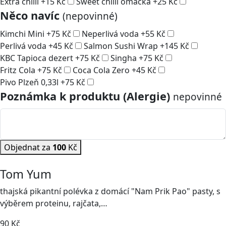
Extra chilli
+
15
Kč
Sweet chilli omáčka
+
25
Kč
Něco navíc
(nepovinné)
Kimchi Mini
+
75
Kč
Neperlivá voda
+
55
Kč
Perlivá voda
+
45
Kč
Salmon Sushi Wrap
+
145
Kč
KBC Tapioca dezert
+
75
Kč
Singha
+
75
Kč
Fritz Cola
+
75
Kč
Coca Cola Zero
+
45
Kč
Pivo Plzeň 0,33l
+
75
Kč
Poznámka k produktu (Alergie)
nepovinné
Objednat za
100
Kč
Tom Yum
thajská pikantní polévka z domácí "Nam Prik Pao" pasty, s
výběrem proteinu, rajčata,…
90
Kč