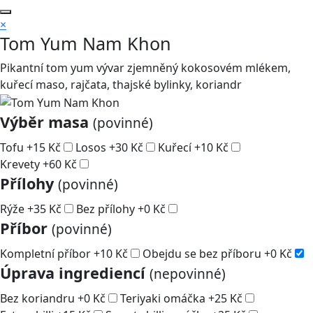
×
Tom Yum Nam Khon
Pikantní tom yum vývar zjemněný kokosovém mlékem,
kuřecí maso, rajčata, thajské bylinky, koriandr
Výběr masa
(povinné)
Tofu
+
15
Kč
Losos
+
30
Kč
Kuřecí
+
10
Kč
Krevety
+
60
Kč
Přílohy
(povinné)
Rýže
+
35
Kč
Bez přílohy
+
0
Kč
Příbor
(povinné)
Kompletní příbor
+
10
Kč
Obejdu se bez příboru
+
0
Kč
Úprava ingrediencí
(nepovinné)
Bez koriandru
+
0
Kč
Teriyaki omáčka
+
25
Kč