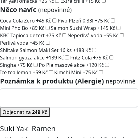
Teriyaki omáčka
+
25
Kč
Extra chilli
+
15
Kč
Něco navíc
(nepovinné)
Coca Cola Zero
+
45
Kč
Pivo Plzeň 0,33l
+
75
Kč
Mini Pho Bo
+
89
Kč
Salmon Sushi Wrap
+
145
Kč
KBC Tapioca dezert
+
75
Kč
Neperlivá voda
+
55
Kč
Perlivá voda
+
45
Kč
Shiitake Salmon Maki Set 16 ks
+
188
Kč
Salmon gyoza akce
+
139
Kč
Fritz Cola
+
75
Kč
Singha
+
75
Kč
Po Pia masové akce
+
120
Kč
Ice tea lemon
+
59
Kč
Kimchi Mini
+
75
Kč
Poznámka k produktu (Alergie)
nepovinné
Objednat za
249
Kč
Suki Yaki Ramen