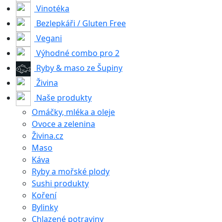
Vinotéka
Bezlepkáři / Gluten Free
Vegani
Výhodné combo pro 2
Ryby & maso ze Šupiny
Živina
Naše produkty
Omáčky, mléka a oleje
Ovoce a zelenina
Živina.cz
Maso
Káva
Ryby a mořské plody
Sushi produkty
Koření
Bylinky
Chlazené potraviny