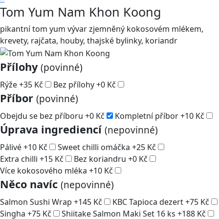
Tom Yum Nam Khon Koong
pikantní tom yum vývar zjemněný kokosovém mlékem,
krevety, rajčata, houby, thajské bylinky, koriandr
Přílohy
(povinné)
Rýže
+
35
Kč
Bez přílohy
+
0
Kč
Příbor
(povinné)
Obejdu se bez příboru
+
0
Kč
Kompletní příbor
+
10
Kč
Úprava ingrediencí
(nepovinné)
Pálivé
+
10
Kč
Sweet chilli omáčka
+
25
Kč
Extra chilli
+
15
Kč
Bez koriandru
+
0
Kč
Více kokosového mléka
+
10
Kč
Něco navíc
(nepovinné)
Salmon Sushi Wrap
+
145
Kč
KBC Tapioca dezert
+
75
Kč
Singha
+
75
Kč
Shiitake Salmon Maki Set 16 ks
+
188
Kč