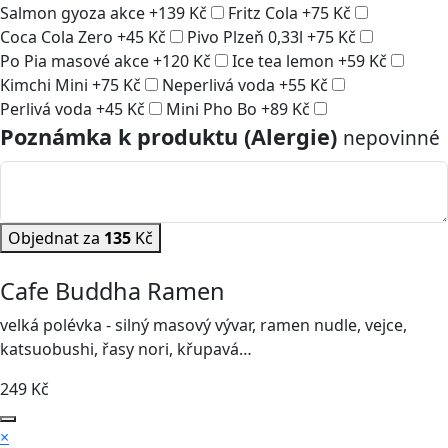
Salmon gyoza akce
+
139
Kč
Fritz Cola
+
75
Kč
Coca Cola Zero
+
45
Kč
Pivo Plzeň 0,33l
+
75
Kč
Po Pia masové akce
+
120
Kč
Ice tea lemon
+
59
Kč
Kimchi Mini
+
75
Kč
Neperlivá voda
+
55
Kč
Perlivá voda
+
45
Kč
Mini Pho Bo
+
89
Kč
Poznámka k produktu (Alergie)
nepovinné
Objednat za
135
Kč
Cafe Buddha Ramen
velká polévka - silný masový vývar, ramen nudle, vejce,
katsuobushi, řasy nori, křupavá…
249
Kč
×