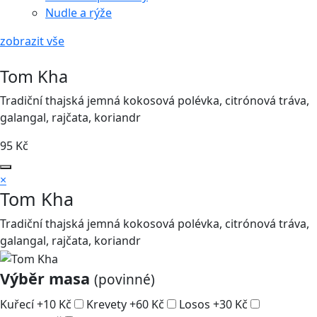
Nudle a rýže
zobrazit vše
Tom Kha
Tradiční thajská jemná kokosová polévka, citrónová tráva,
galangal, rajčata, koriandr
95
Kč
×
Tom Kha
Tradiční thajská jemná kokosová polévka, citrónová tráva,
galangal, rajčata, koriandr
Výběr masa
(povinné)
Kuřecí
+
10
Kč
Krevety
+
60
Kč
Losos
+
30
Kč