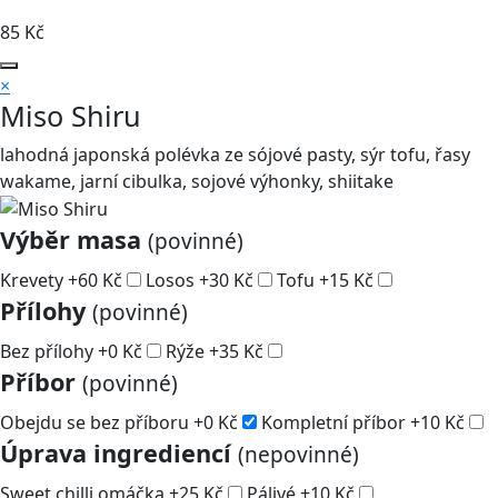
85
Kč
×
Miso Shiru
lahodná japonská polévka ze sójové pasty, sýr tofu, řasy
wakame, jarní cibulka, sojové výhonky, shiitake
Výběr masa
(povinné)
Krevety
+
60
Kč
Losos
+
30
Kč
Tofu
+
15
Kč
Přílohy
(povinné)
Bez přílohy
+
0
Kč
Rýže
+
35
Kč
Příbor
(povinné)
Obejdu se bez příboru
+
0
Kč
Kompletní příbor
+
10
Kč
Úprava ingrediencí
(nepovinné)
Sweet chilli omáčka
+
25
Kč
Pálivé
+
10
Kč