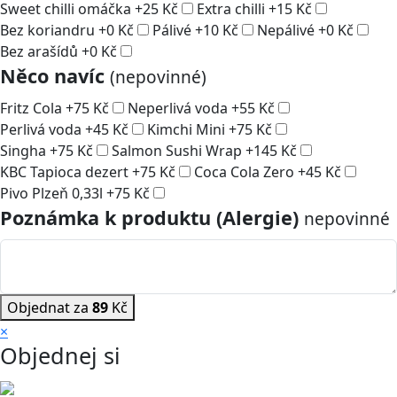
Sweet chilli omáčka
+
25
Kč
Extra chilli
+
15
Kč
Bez koriandru
+
0
Kč
Pálivé
+
10
Kč
Nepálivé
+
0
Kč
Bez arašídů
+
0
Kč
Něco navíc
(nepovinné)
Fritz Cola
+
75
Kč
Neperlivá voda
+
55
Kč
Perlivá voda
+
45
Kč
Kimchi Mini
+
75
Kč
Singha
+
75
Kč
Salmon Sushi Wrap
+
145
Kč
KBC Tapioca dezert
+
75
Kč
Coca Cola Zero
+
45
Kč
Pivo Plzeň 0,33l
+
75
Kč
Poznámka k produktu (Alergie)
nepovinné
Objednat za
89
Kč
×
Objednej si