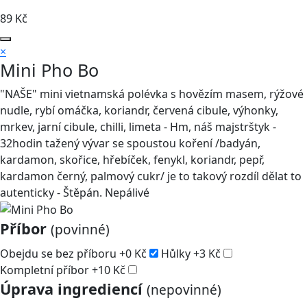
89
Kč
×
Mini Pho Bo
"NAŠE" mini vietnamská polévka s hovězím masem, rýžové
nudle, rybí omáčka, koriandr, červená cibule, výhonky,
mrkev, jarní cibule, chilli, limeta - Hm, náš majstrštyk -
32hodin tažený vývar se spoustou koření /badyán,
kardamon, skořice, hřebíček, fenykl, koriandr, pepř,
kardamon černý, palmový cukr/ je to takový rozdíl dělat to
autenticky - Štěpán. Nepálivé
Příbor
(povinné)
Obejdu se bez příboru
+
0
Kč
Hůlky
+
3
Kč
Kompletní příbor
+
10
Kč
Úprava ingrediencí
(nepovinné)