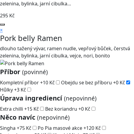
zelenina, bylinka, jarní cibulka…
295
Kč
×
Pork belly Ramen
dlouho tažený vývar, ramen nudle, vepřový bůček, čerstvá
zelenina, bylinka, jarní cibulka, vejce, nori, bonito
Příbor
(povinné)
Kompletní příbor
+
10
Kč
Obejdu se bez příboru
+
0
Kč
Hůlky
+
3
Kč
Úprava ingrediencí
(nepovinné)
Extra chilli
+
15
Kč
Bez koriandru
+
0
Kč
Něco navíc
(nepovinné)
Singha
+
75
Kč
Po Pia masové akce
+
120
Kč