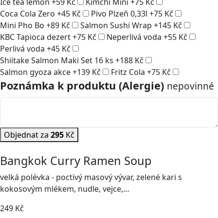
Ice tea lemon
+
59
Kč
Kimchi Mini
+
75
Kč
Coca Cola Zero
+
45
Kč
Pivo Plzeň 0,33l
+
75
Kč
Mini Pho Bo
+
89
Kč
Salmon Sushi Wrap
+
145
Kč
KBC Tapioca dezert
+
75
Kč
Neperlivá voda
+
55
Kč
Perlivá voda
+
45
Kč
Shiitake Salmon Maki Set 16 ks
+
188
Kč
Salmon gyoza akce
+
139
Kč
Fritz Cola
+
75
Kč
Poznámka k produktu (Alergie)
nepovinné
Objednat za
295
Kč
Bangkok Curry Ramen Soup
velká polévka - poctivý masový vývar, zelené kari s
kokosovým mlékem, nudle, vejce,…
249
Kč