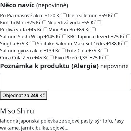
Něco navíc
(nepovinné)
Po Pia masové akce
+
120
Kč
Ice tea lemon
+
59
Kč
Kimchi Mini
+
75
Kč
Neperlivá voda
+
55
Kč
Perlivá voda
+
45
Kč
Mini Pho Bo
+
89
Kč
Salmon Sushi Wrap
+
145
Kč
KBC Tapioca dezert
+
75
Kč
Singha
+
75
Kč
Shiitake Salmon Maki Set 16 ks
+
188
Kč
Salmon gyoza akce
+
139
Kč
Fritz Cola
+
75
Kč
Coca Cola Zero
+
45
Kč
Pivo Plzeň 0,33l
+
75
Kč
Poznámka k produktu (Alergie)
nepovinné
Objednat za
249
Kč
Miso Shiru
lahodná japonská polévka ze sójové pasty, sýr tofu, řasy
wakame, jarní cibulka, sojové…