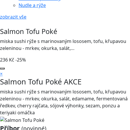
Nudle a rýže
zobrazit vše
Salmon Tofu Poké
miska sushi rýže s marinovaným lososem, tofu, křupavou
zeleninou - mrkev, okurka, salát,…
236
Kč
-25%
×
Salmon Tofu Poké
AKCE
miska sushi rýže s marinovaným lososem, tofu, křupavou
zeleninou - mrkev, okurka, salát, edamame, fermentovaná
ředkev, cherry rajčata, sójové výhonky, sezam, ponzu a
teriyaki omáčka
Příbor
(povinné)