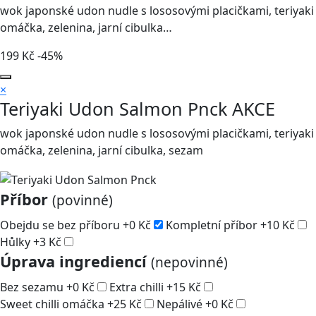
wok japonské udon nudle s lososovými placičkami, teriyaki
omáčka, zelenina, jarní cibulka…
199
Kč
-45%
×
Teriyaki Udon Salmon Pnck
AKCE
wok japonské udon nudle s lososovými placičkami, teriyaki
omáčka, zelenina, jarní cibulka, sezam
Příbor
(povinné)
Obejdu se bez příboru
+
0
Kč
Kompletní příbor
+
10
Kč
Hůlky
+
3
Kč
Úprava ingrediencí
(nepovinné)
Bez sezamu
+
0
Kč
Extra chilli
+
15
Kč
Sweet chilli omáčka
+
25
Kč
Nepálivé
+
0
Kč