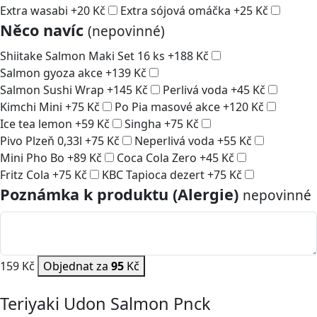
Extra wasabi
+
20
Kč
Extra sójová omáčka
+
25
Kč
Něco navíc
(nepovinné)
Shiitake Salmon Maki Set 16 ks
+
188
Kč
Salmon gyoza akce
+
139
Kč
Salmon Sushi Wrap
+
145
Kč
Perlivá voda
+
45
Kč
Kimchi Mini
+
75
Kč
Po Pia masové akce
+
120
Kč
Ice tea lemon
+
59
Kč
Singha
+
75
Kč
Pivo Plzeň 0,33l
+
75
Kč
Neperlivá voda
+
55
Kč
Mini Pho Bo
+
89
Kč
Coca Cola Zero
+
45
Kč
Fritz Cola
+
75
Kč
KBC Tapioca dezert
+
75
Kč
Poznámka k produktu (Alergie)
nepovinné
159 Kč
Objednat za
95
Kč
Teriyaki Udon Salmon Pnck