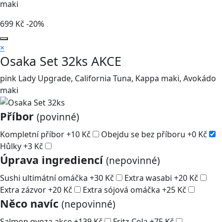
maki
699
Kč
-20%
×
Osaka Set 32ks
AKCE
pink Lady Upgrade, California Tuna, Kappa maki, Avokádo
maki
Příbor
(povinné)
Kompletní příbor
+
10
Kč
Obejdu se bez příboru
+
0
Kč
Hůlky
+
3
Kč
Úprava ingrediencí
(nepovinné)
Sushi ultimátní omáčka
+
30
Kč
Extra wasabi
+
20
Kč
Extra zázvor
+
20
Kč
Extra sójová omáčka
+
25
Kč
Něco navíc
(nepovinné)
Salmon gyoza akce
+
139
Kč
Fritz Cola
+
75
Kč