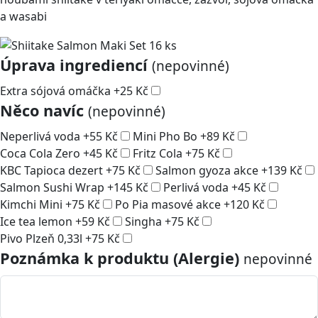
a wasabi
Úprava ingrediencí
(nepovinné)
Extra sójová omáčka
+
25
Kč
Něco navíc
(nepovinné)
Neperlivá voda
+
55
Kč
Mini Pho Bo
+
89
Kč
Coca Cola Zero
+
45
Kč
Fritz Cola
+
75
Kč
KBC Tapioca dezert
+
75
Kč
Salmon gyoza akce
+
139
Kč
Salmon Sushi Wrap
+
145
Kč
Perlivá voda
+
45
Kč
Kimchi Mini
+
75
Kč
Po Pia masové akce
+
120
Kč
Ice tea lemon
+
59
Kč
Singha
+
75
Kč
Pivo Plzeň 0,33l
+
75
Kč
Poznámka k produktu (Alergie)
nepovinné