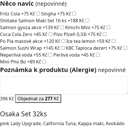
Něco navíc
(nepovinné)
Fritz Cola
+
75
Kč
Singha
+
75
Kč
Shiitake Salmon Maki Set 16 ks
+
188
Kč
Salmon gyoza akce
+
139
Kč
Kimchi Mini
+
75
Kč
Coca Cola Zero
+
45
Kč
Pivo Plzeň 0,33l
+
75
Kč
Po Pia masové akce
+
120
Kč
Ice tea lemon
+
59
Kč
Salmon Sushi Wrap
+
145
Kč
KBC Tapioca dezert
+
75
Kč
Neperlivá voda
+
55
Kč
Perlivá voda
+
45
Kč
Mini Pho Bo
+
89
Kč
Poznámka k produktu (Alergie)
nepovinné
396 Kč
Objednat za
277
Kč
Osaka Set 32ks
pink Lady Upgrade, California Tuna, Kappa maki, Avokádo