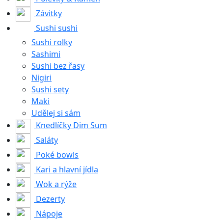
Závitky
Sushi sushi
Sushi rolky
Sashimi
Sushi bez řasy
Nigiri
Sushi sety
Maki
Udělej si sám
Knedlíčky Dim Sum
Saláty
Poké bowls
Kari a hlavní jídla
Wok a rýže
Dezerty
Nápoje