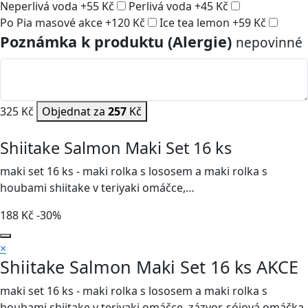
Neperlivá voda
+
55
Kč
Perlivá voda
+
45
Kč
Po Pia masové akce
+
120
Kč
Ice tea lemon
+
59
Kč
Poznámka k produktu (Alergie)
nepovinné
325 Kč
Objednat za
257
Kč
Shiitake Salmon Maki Set 16 ks
maki set 16 ks - maki rolka s lososem a maki rolka s
houbami shiitake v teriyaki omáčce,…
188
Kč
-30%
×
Shiitake Salmon Maki Set 16 ks
AKCE
maki set 16 ks - maki rolka s lososem a maki rolka s
houbami shiitake v teriyaki omáčce, zázvor, sójová omáčka