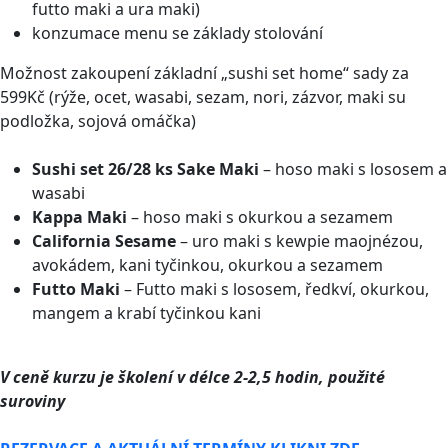
futto maki a ura maki)
konzumace menu se základy stolování
Možnost zakoupení základní „sushi set home“ sady za
599Kč (rýže, ocet, wasabi, sezam, nori, zázvor, maki su
podložka, sojová omáčka)
Sushi set 26/28 ks Sake Maki
– hoso maki s lososem a
wasabi
Kappa Maki
– hoso maki s okurkou a sezamem
California Sesame
– uro maki s kewpie maojnézou,
avokádem, kani tyčinkou, okurkou a sezamem
Futto Maki
– Futto maki s lososem, ředkví, okurkou,
mangem a krabí tyčinkou kani
V ceně kurzu je školení v délce 2-2,5 hodin, použité
suroviny