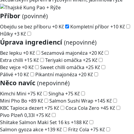
Příbor
(povinné)
Obejdu se bez příboru
+
0
Kč
Kompletní příbor
+
10
Kč
Hůlky
+
3
Kč
Úprava ingrediencí
(nepovinné)
Bez lepku
+
0
Kč
Sezamová majonéza
+
20
Kč
Extra chilli
+
15
Kč
Teriyaki omáčka
+
25
Kč
Bez vejce
+
0
Kč
Sweet chilli omáčka
+
25
Kč
Pálivé
+
10
Kč
Pikantní majonéza
+
20
Kč
Něco navíc
(nepovinné)
Kimchi Mini
+
75
Kč
Singha
+
75
Kč
Mini Pho Bo
+
89
Kč
Salmon Sushi Wrap
+
145
Kč
KBC Tapioca dezert
+
75
Kč
Coca Cola Zero
+
45
Kč
Pivo Plzeň 0,33l
+
75
Kč
Shiitake Salmon Maki Set 16 ks
+
188
Kč
Salmon gyoza akce
+
139
Kč
Fritz Cola
+
75
Kč