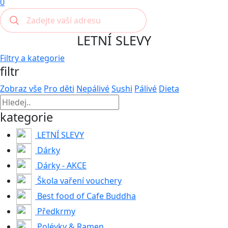
0
LETNÍ SLEVY
Filtry a kategorie
filtr
Zobraz vše
Pro děti
Nepálivé
Sushi
Pálivé
Dieta
kategorie
LETNÍ SLEVY
Dárky
Dárky - AKCE
Škola vaření vouchery
Best food of Cafe Buddha
Předkrmy
Polévky & Ramen