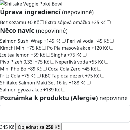
Úprava ingrediencí
(nepovinné)
Bez sezamu
+
0
Kč
Extra sójová omáčka
+
25
Kč
Něco navíc
(nepovinné)
Salmon Sushi Wrap
+
145
Kč
Perlivá voda
+
45
Kč
Kimchi Mini
+
75
Kč
Po Pia masové akce
+
120
Kč
Ice tea lemon
+
59
Kč
Singha
+
75
Kč
Pivo Plzeň 0,33l
+
75
Kč
Neperlivá voda
+
55
Kč
Mini Pho Bo
+
89
Kč
Coca Cola Zero
+
45
Kč
Fritz Cola
+
75
Kč
KBC Tapioca dezert
+
75
Kč
Shiitake Salmon Maki Set 16 ks
+
188
Kč
Salmon gyoza akce
+
139
Kč
Poznámka k produktu (Alergie)
nepovinné
345 Kč
Objednat za
259
Kč