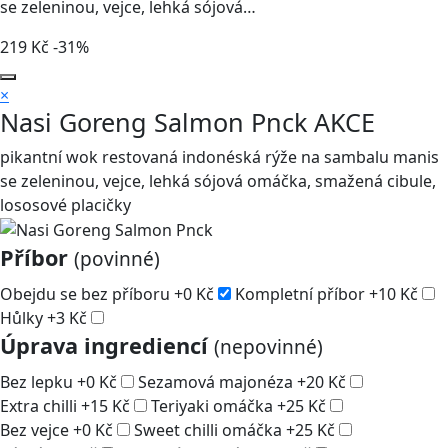
se zeleninou, vejce, lehká sójová…
219
Kč
-31%
×
Nasi Goreng Salmon Pnck
AKCE
pikantní wok restovaná indonéská rýže na sambalu manis
se zeleninou, vejce, lehká sójová omáčka, smažená cibule,
lososové placičky
Příbor
(povinné)
Obejdu se bez příboru
+
0
Kč
Kompletní příbor
+
10
Kč
Hůlky
+
3
Kč
Úprava ingrediencí
(nepovinné)
Bez lepku
+
0
Kč
Sezamová majonéza
+
20
Kč
Extra chilli
+
15
Kč
Teriyaki omáčka
+
25
Kč
Bez vejce
+
0
Kč
Sweet chilli omáčka
+
25
Kč