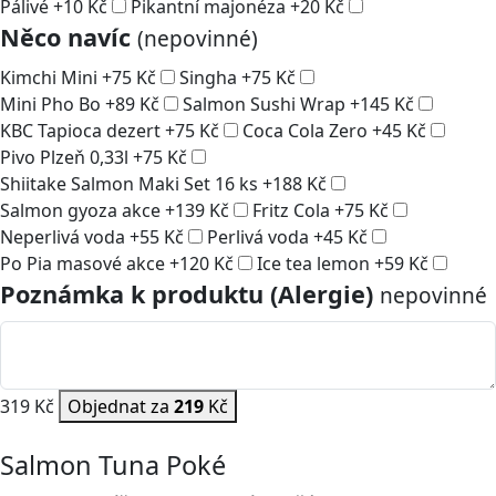
Pálivé
+
10
Kč
Pikantní majonéza
+
20
Kč
Něco navíc
(nepovinné)
Kimchi Mini
+
75
Kč
Singha
+
75
Kč
Mini Pho Bo
+
89
Kč
Salmon Sushi Wrap
+
145
Kč
KBC Tapioca dezert
+
75
Kč
Coca Cola Zero
+
45
Kč
Pivo Plzeň 0,33l
+
75
Kč
Shiitake Salmon Maki Set 16 ks
+
188
Kč
Salmon gyoza akce
+
139
Kč
Fritz Cola
+
75
Kč
Neperlivá voda
+
55
Kč
Perlivá voda
+
45
Kč
Po Pia masové akce
+
120
Kč
Ice tea lemon
+
59
Kč
Poznámka k produktu (Alergie)
nepovinné
319 Kč
Objednat za
219
Kč
Salmon Tuna Poké