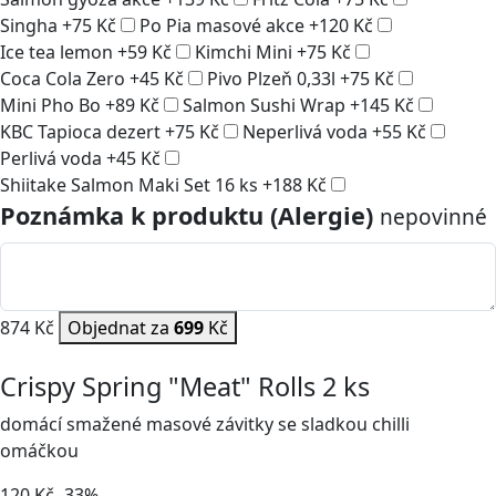
Singha
+
75
Kč
Po Pia masové akce
+
120
Kč
Ice tea lemon
+
59
Kč
Kimchi Mini
+
75
Kč
Coca Cola Zero
+
45
Kč
Pivo Plzeň 0,33l
+
75
Kč
Mini Pho Bo
+
89
Kč
Salmon Sushi Wrap
+
145
Kč
KBC Tapioca dezert
+
75
Kč
Neperlivá voda
+
55
Kč
Perlivá voda
+
45
Kč
Shiitake Salmon Maki Set 16 ks
+
188
Kč
Poznámka k produktu (Alergie)
nepovinné
874 Kč
Objednat za
699
Kč
Crispy Spring "Meat" Rolls 2 ks
domácí smažené masové závitky se sladkou chilli
omáčkou
120
Kč
-33%