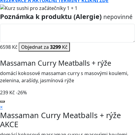
REZERVACE A AKTUÁLNÍ TERMÍNY KLIKNI ZDE
Poznámka k produktu (Alergie)
nepovinné
6598 Kč
Objednat za
3299
Kč
Massaman Curry Meatballs + rýže
domácí kokosové massaman curry s masovými koulemi,
zelenina, arašídy, jasmínová rýže
239
Kč
-26%
×
Massaman Curry Meatballs + rýže
AKCE
domácí kokosové massaman curry s masovými koulemi,