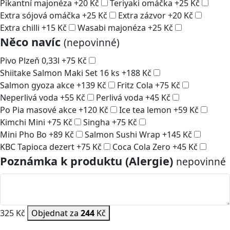
Pikantní majonéza
+
20
Kč
Teriyaki omáčka
+
25
Kč
Extra sójová omáčka
+
25
Kč
Extra zázvor
+
20
Kč
Extra chilli
+
15
Kč
Wasabi majonéza
+
25
Kč
Něco navíc
(nepovinné)
Pivo Plzeň 0,33l
+
75
Kč
Shiitake Salmon Maki Set 16 ks
+
188
Kč
Salmon gyoza akce
+
139
Kč
Fritz Cola
+
75
Kč
Neperlivá voda
+
55
Kč
Perlivá voda
+
45
Kč
Po Pia masové akce
+
120
Kč
Ice tea lemon
+
59
Kč
Kimchi Mini
+
75
Kč
Singha
+
75
Kč
Mini Pho Bo
+
89
Kč
Salmon Sushi Wrap
+
145
Kč
KBC Tapioca dezert
+
75
Kč
Coca Cola Zero
+
45
Kč
Poznámka k produktu (Alergie)
nepovinné
325 Kč
Objednat za
244
Kč