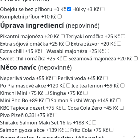
Obejdu se bez příboru
+
0
Kč
Hůlky
+
3
Kč
Kompletní příbor
+
10
Kč
Úprava ingrediencí
(nepovinné)
Pikantní majonéza
+
20
Kč
Teriyaki omáčka
+
25
Kč
Extra sójová omáčka
+
25
Kč
Extra zázvor
+
20
Kč
Extra chilli
+
15
Kč
Wasabi majonéza
+
25
Kč
Sweet chilli omáčka
+
25
Kč
Sezamová majonéza
+
20
Kč
Něco navíc
(nepovinné)
Neperlivá voda
+
55
Kč
Perlivá voda
+
45
Kč
Po Pia masové akce
+
120
Kč
Ice tea lemon
+
59
Kč
Kimchi Mini
+
75
Kč
Singha
+
75
Kč
Mini Pho Bo
+
89
Kč
Salmon Sushi Wrap
+
145
Kč
KBC Tapioca dezert
+
75
Kč
Coca Cola Zero
+
45
Kč
Pivo Plzeň 0,33l
+
75
Kč
Shiitake Salmon Maki Set 16 ks
+
188
Kč
Salmon gyoza akce
+
139
Kč
Fritz Cola
+
75
Kč