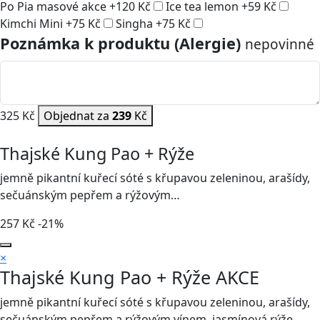
Po Pia masové akce
+
120
Kč
Ice tea lemon
+
59
Kč
Kimchi Mini
+
75
Kč
Singha
+
75
Kč
Poznámka k produktu (Alergie)
nepovinné
325 Kč
Objednat za
239
Kč
Thajské Kung Pao + Rýže
jemně pikantní kuřecí sóté s křupavou zeleninou, arašídy,
sečuánským pepřem a rýžovým…
257
Kč
-21%
×
Thajské Kung Pao + Rýže
AKCE
jemně pikantní kuřecí sóté s křupavou zeleninou, arašídy,
sečuánským pepřem a rýžovým vínem, jasmínová rýže