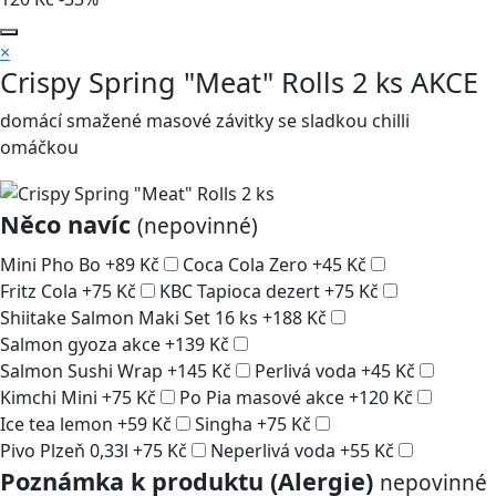
×
Crispy Spring "Meat" Rolls 2 ks
AKCE
domácí smažené masové závitky se sladkou chilli
omáčkou
Něco navíc
(nepovinné)
Mini Pho Bo
+
89
Kč
Coca Cola Zero
+
45
Kč
Fritz Cola
+
75
Kč
KBC Tapioca dezert
+
75
Kč
Shiitake Salmon Maki Set 16 ks
+
188
Kč
Salmon gyoza akce
+
139
Kč
Salmon Sushi Wrap
+
145
Kč
Perlivá voda
+
45
Kč
Kimchi Mini
+
75
Kč
Po Pia masové akce
+
120
Kč
Ice tea lemon
+
59
Kč
Singha
+
75
Kč
Pivo Plzeň 0,33l
+
75
Kč
Neperlivá voda
+
55
Kč
Poznámka k produktu (Alergie)
nepovinné