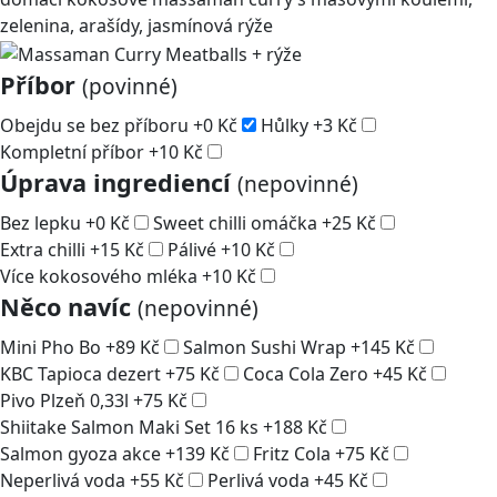
zelenina, arašídy, jasmínová rýže
Příbor
(povinné)
Obejdu se bez příboru
+
0
Kč
Hůlky
+
3
Kč
Kompletní příbor
+
10
Kč
Úprava ingrediencí
(nepovinné)
Bez lepku
+
0
Kč
Sweet chilli omáčka
+
25
Kč
Extra chilli
+
15
Kč
Pálivé
+
10
Kč
Více kokosového mléka
+
10
Kč
Něco navíc
(nepovinné)
Mini Pho Bo
+
89
Kč
Salmon Sushi Wrap
+
145
Kč
KBC Tapioca dezert
+
75
Kč
Coca Cola Zero
+
45
Kč
Pivo Plzeň 0,33l
+
75
Kč
Shiitake Salmon Maki Set 16 ks
+
188
Kč
Salmon gyoza akce
+
139
Kč
Fritz Cola
+
75
Kč
Neperlivá voda
+
55
Kč
Perlivá voda
+
45
Kč