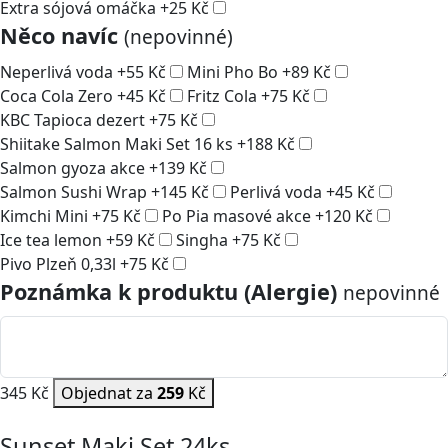
Extra sójová omáčka
+
25
Kč
Něco navíc
(nepovinné)
Neperlivá voda
+
55
Kč
Mini Pho Bo
+
89
Kč
Coca Cola Zero
+
45
Kč
Fritz Cola
+
75
Kč
KBC Tapioca dezert
+
75
Kč
Shiitake Salmon Maki Set 16 ks
+
188
Kč
Salmon gyoza akce
+
139
Kč
Salmon Sushi Wrap
+
145
Kč
Perlivá voda
+
45
Kč
Kimchi Mini
+
75
Kč
Po Pia masové akce
+
120
Kč
Ice tea lemon
+
59
Kč
Singha
+
75
Kč
Pivo Plzeň 0,33l
+
75
Kč
Poznámka k produktu (Alergie)
nepovinné
345 Kč
Objednat za
259
Kč
Sunset Maki Set 24ks