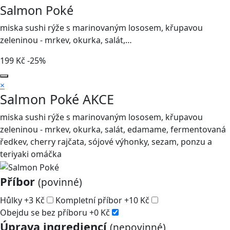
Salmon Poké
miska sushi rýže s marinovaným lososem, křupavou
zeleninou - mrkev, okurka, salát,…
199
Kč
-25%
×
Salmon Poké
AKCE
miska sushi rýže s marinovaným lososem, křupavou
zeleninou - mrkev, okurka, salát, edamame, fermentovaná
ředkev, cherry rajčata, sójové výhonky, sezam, ponzu a
teriyaki omáčka
Příbor
(povinné)
Hůlky
+
3
Kč
Kompletní příbor
+
10
Kč
Obejdu se bez příboru
+
0
Kč
Úprava ingrediencí
(nepovinné)