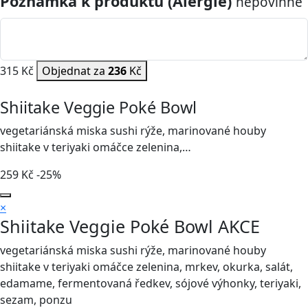
Poznámka k produktu (Alergie)
nepovinné
315 Kč
Objednat za
236
Kč
Shiitake Veggie Poké Bowl
vegetariánská miska sushi rýže, marinované houby
shiitake v teriyaki omáčce zelenina,…
259
Kč
-25%
×
Shiitake Veggie Poké Bowl
AKCE
vegetariánská miska sushi rýže, marinované houby
shiitake v teriyaki omáčce zelenina, mrkev, okurka, salát,
edamame, fermentovaná ředkev, sójové výhonky, teriyaki,
sezam, ponzu