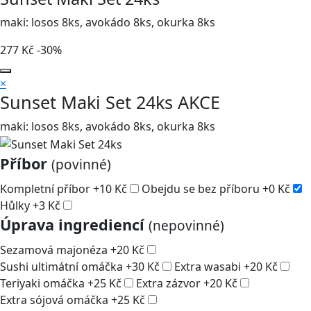
maki: losos 8ks, avokádo 8ks, okurka 8ks
277
Kč
-30%
×
Sunset Maki Set 24ks
AKCE
maki: losos 8ks, avokádo 8ks, okurka 8ks
Příbor
(povinné)
Kompletní příbor
+
10
Kč
Obejdu se bez příboru
+
0
Kč
Hůlky
+
3
Kč
Úprava ingrediencí
(nepovinné)
Sezamová majonéza
+
20
Kč
Sushi ultimátní omáčka
+
30
Kč
Extra wasabi
+
20
Kč
Teriyaki omáčka
+
25
Kč
Extra zázvor
+
20
Kč
Extra sójová omáčka
+
25
Kč