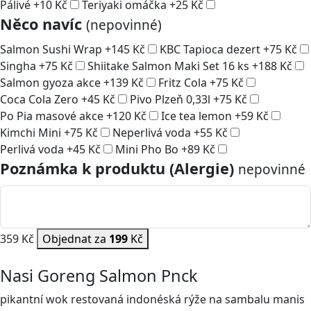
Pálivé
+
10
Kč
Teriyaki omáčka
+
25
Kč
Něco navíc
(nepovinné)
Salmon Sushi Wrap
+
145
Kč
KBC Tapioca dezert
+
75
Kč
Singha
+
75
Kč
Shiitake Salmon Maki Set 16 ks
+
188
Kč
Salmon gyoza akce
+
139
Kč
Fritz Cola
+
75
Kč
Coca Cola Zero
+
45
Kč
Pivo Plzeň 0,33l
+
75
Kč
Po Pia masové akce
+
120
Kč
Ice tea lemon
+
59
Kč
Kimchi Mini
+
75
Kč
Neperlivá voda
+
55
Kč
Perlivá voda
+
45
Kč
Mini Pho Bo
+
89
Kč
Poznámka k produktu (Alergie)
nepovinné
359 Kč
Objednat za
199
Kč
Nasi Goreng Salmon Pnck
pikantní wok restovaná indonéská rýže na sambalu manis