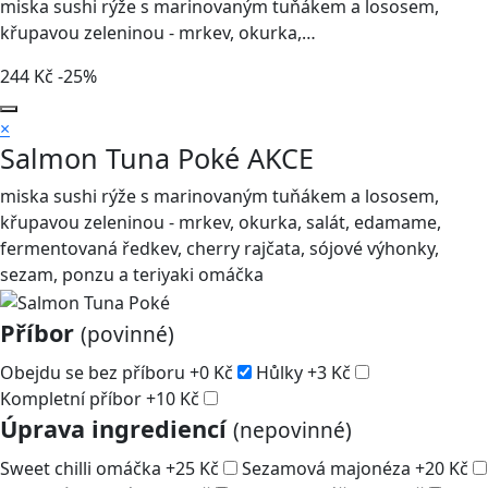
miska sushi rýže s marinovaným tuňákem a lososem,
křupavou zeleninou - mrkev, okurka,…
244
Kč
-25%
×
Salmon Tuna Poké
AKCE
miska sushi rýže s marinovaným tuňákem a lososem,
křupavou zeleninou - mrkev, okurka, salát, edamame,
fermentovaná ředkev, cherry rajčata, sójové výhonky,
sezam, ponzu a teriyaki omáčka
Příbor
(povinné)
Obejdu se bez příboru
+
0
Kč
Hůlky
+
3
Kč
Kompletní příbor
+
10
Kč
Úprava ingrediencí
(nepovinné)
Sweet chilli omáčka
+
25
Kč
Sezamová majonéza
+
20
Kč