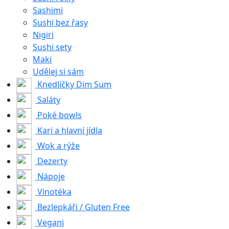
Sashimi
Sushi bez řasy
Nigiri
Sushi sety
Maki
Udělej si sám
Knedlíčky Dim Sum
Saláty
Poké bowls
Kari a hlavní jídla
Wok a rýže
Dezerty
Nápoje
Vinotéka
Bezlepkáři / Gluten Free
Vegani