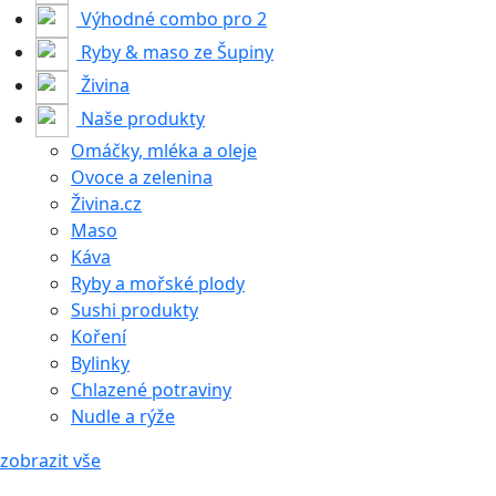
Výhodné combo pro 2
Ryby & maso ze Šupiny
Živina
Naše produkty
Omáčky, mléka a oleje
Ovoce a zelenina
Živina.cz
Maso
Káva
Ryby a mořské plody
Sushi produkty
Koření
Bylinky
Chlazené potraviny
Nudle a rýže
zobrazit vše