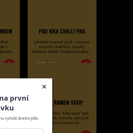
INBOW
PAD KRA CHILLI PAO
 úhoř,
pikantní masové soté s tmavou
iár z
sójovou omáčkou, fazolky,
ogarashi…
bambus, cibule, thajská bazalka,…
185
Kč
 na první
TYNK RAMEN SOUP
ávku
vka ze
Velká polévka - silný vývar tynk,
, řasy
ramen nudle, krevety, nam prik
u vyřešit dnešní jídlo.
sojové…
pao pasta, kokosové…