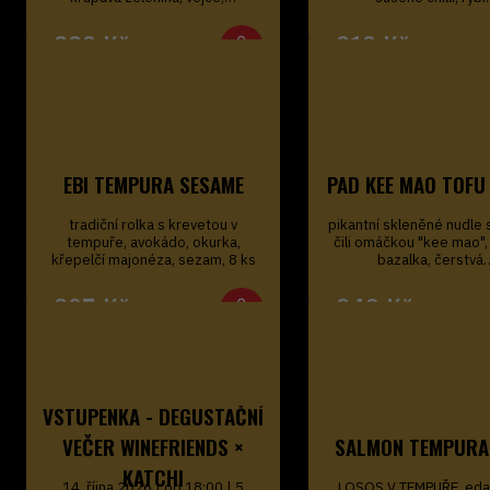
229
Kč
219
Kč
EBI TEMPURA SESAME
PAD KEE MAO TOFU
tradiční rolka s krevetou v
pikantní skleněné nudle 
tempuře, avokádo, okurka,
čili omáčkou "kee mao",
křepelčí majonéza, sezam, 8 ks
bazalka, čerstvá
295
Kč
249
Kč
VSTUPENKA - DEGUSTAČNÍ
VEČER WINEFRIENDS ×
SALMON TEMPURA
KATCHI
14. října 2026 | od 18:00 | 5
LOSOS V TEMPUŘE, ed