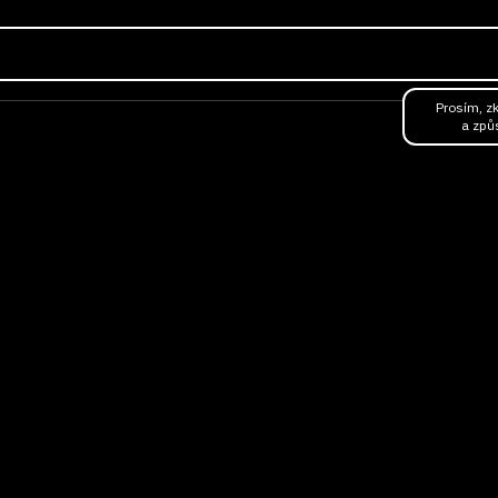
RKY
OBJEDNAT JÍDLO
CATERING
ŠKOLA VAŘENÍ
Prosím, zk
a způ