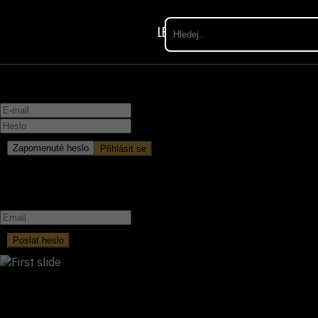
LETNÍ SLEVY
RESTAURACE
DÁ
Přihlášení
Zapomenuté heslo
Přihlásit se
Zapomenuté heslo
Poslat heslo