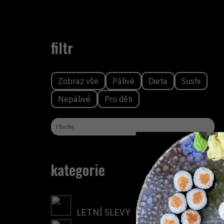
filtr
Zobraz vše
Pálivé
Dieta
Sushi
Nepálivé
Pro děti
kategorie
LETNÍ SLEVY