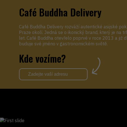
Café Buddha Delivery
Café Buddha Delivery rozváží autentické asijské po
Praze okolí. Jedná se o ikonický brand, který je na tr
let. Café Buddha otevřelo poprvé v roce 2013 a již 
buduje své jméno v gastronomickém světě.
Kde vozíme?