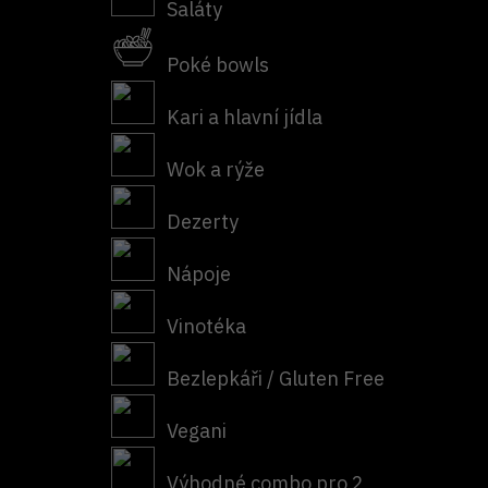
Saláty
Poké bowls
Kari a hlavní jídla
Wok a rýže
Dezerty
Nápoje
Vinotéka
Bezlepkáři / Gluten Free
Vegani
Výhodné combo pro 2