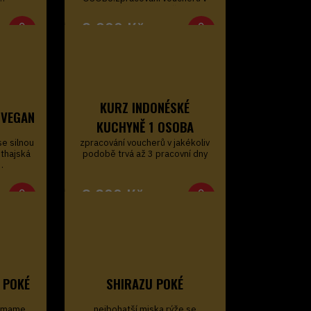
jakékoliv podobě…
2 099
Kč
KURZ INDONÉSKÉ
 VEGAN
KUCHYNĚ 1 OSOBA
se silnou
zpracování voucherů v jakékoliv
 thajská
podobě trvá až 3 pracovní dny
…
3 299
Kč
 POKÉ
SHIRAZU POKÉ
amame,
nejbohatší miska rýže se