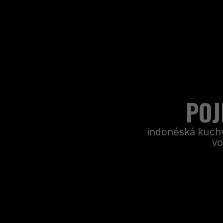
POJ
indonéská kuchy
vo