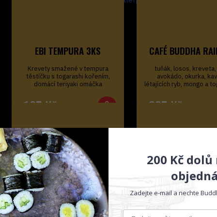
(denně 10:45 - 21:30)
alergeny
EBI TEMPURA 3KS
CAFÉ BUDDHA RA
Krevety smažené v tempura
tuňák, losos, kreveta,
těstíčku s togarashi kořením,
avokádo, okurka, kav
domácí teriyaki omáčka
létajících ryb, mongo a t
165
Kč
325
Kč
200 Kč dolů
PAD KRA CHILLI PAO MIX
MISO SHIRU
+ RÝŽE
objedn
pikantní masové soté z mix
lahodná japonská polé
mléhot masa s tmavou sójovou
sójové pasty, sýr tofu
Zadejte e-mail a nechte Buddh
omáčkou, fazolky, bambus, cibule,
wakame, jarní cibulka, 
…