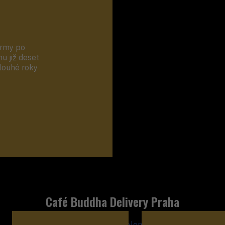
krmy po
hu již deset
dlouhé roky
Café Buddha Delivery Praha