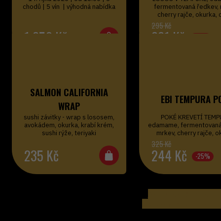
chodů | 5 vín | výhodná nabídka
fermentovaná ředkev, 
cherry rajče, okurka,
wakame,…
1 250
Kč
221
Kč
-25%
SALMON CALIFORNIA
EBI TEMPURA P
WRAP
sushi závitky - wrap s lososem,
POKÉ KREVETÍ TEMP
avokádem, okurka, krabí krém,
edamame, fermentovaná
sushi rýže, teriyaki
mrkev, cherry rajče, o
chuka…
235
Kč
244
Kč
-25%
Načíst další produkt
Zobrazeno 42 až 63 z 36