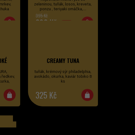
mrkev,
zeleninou, tuňák, losos, kreveta,
 chuka
ponzu , teriyaki omáčka,…
296
Kč
-25%
OKÉ
CREAMY TUNA
URA,
tuňák, krémový sýr philadelphia,
 ředkev,
avokádo, okurka, kaviár tobiko 8
kurka,
ks
325
Kč
y (21)
2 záznamů