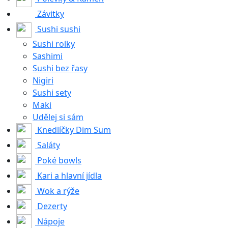
Závitky
Sushi sushi
Sushi rolky
Sashimi
Sushi bez řasy
Nigiri
Sushi sety
Maki
Udělej si sám
Knedlíčky Dim Sum
Saláty
Poké bowls
Kari a hlavní jídla
Wok a rýže
Dezerty
Nápoje