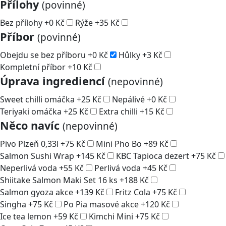
Přílohy
(povinné)
Bez přílohy
+
0
Kč
Rýže
+
35
Kč
Příbor
(povinné)
Obejdu se bez příboru
+
0
Kč
Hůlky
+
3
Kč
Kompletní příbor
+
10
Kč
Úprava ingrediencí
(nepovinné)
Sweet chilli omáčka
+
25
Kč
Nepálivé
+
0
Kč
Teriyaki omáčka
+
25
Kč
Extra chilli
+
15
Kč
Něco navíc
(nepovinné)
Pivo Plzeň 0,33l
+
75
Kč
Mini Pho Bo
+
89
Kč
Salmon Sushi Wrap
+
145
Kč
KBC Tapioca dezert
+
75
Kč
Neperlivá voda
+
55
Kč
Perlivá voda
+
45
Kč
Shiitake Salmon Maki Set 16 ks
+
188
Kč
Salmon gyoza akce
+
139
Kč
Fritz Cola
+
75
Kč
Singha
+
75
Kč
Po Pia masové akce
+
120
Kč
Ice tea lemon
+
59
Kč
Kimchi Mini
+
75
Kč