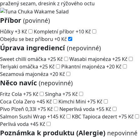
pražený sezam, dresink z rýžového octu
Příbor
(povinné)
Hůlky
+
3
Kč
Kompletní příbor
+
10
Kč
Obejdu se bez příboru
+
0
Kč
Úprava ingrediencí
(nepovinné)
Sweet chilli omáčka
+
25
Kč
Wasabi majonéza
+
25
Kč
Teriyaki omáčka
+
25
Kč
Pikantní majonéza
+
20
Kč
Sezamová majonéza
+
20
Kč
Něco navíc
(nepovinné)
Fritz Cola
+
75
Kč
Singha
+
75
Kč
Coca Cola Zero
+
45
Kč
Kimchi Mini
+
75
Kč
Pivo Plzeň 0,33l
+
75
Kč
Neperlivá voda
+
55
Kč
Salmon Sushi Wrap
+
145
Kč
KBC Tapioca dezert
+
75
Kč
Perlivá voda
+
45
Kč
Poznámka k produktu (Alergie)
nepovinné