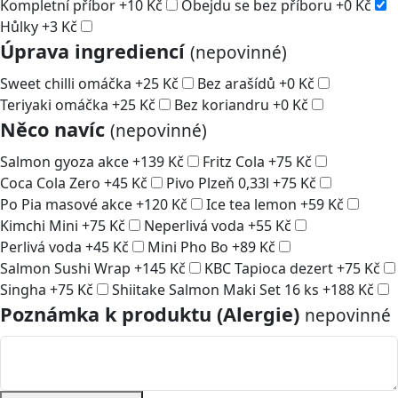
Kompletní příbor
+
10
Kč
Obejdu se bez příboru
+
0
Kč
Hůlky
+
3
Kč
Úprava ingrediencí
(nepovinné)
Sweet chilli omáčka
+
25
Kč
Bez arašídů
+
0
Kč
Teriyaki omáčka
+
25
Kč
Bez koriandru
+
0
Kč
Něco navíc
(nepovinné)
Salmon gyoza akce
+
139
Kč
Fritz Cola
+
75
Kč
Coca Cola Zero
+
45
Kč
Pivo Plzeň 0,33l
+
75
Kč
Po Pia masové akce
+
120
Kč
Ice tea lemon
+
59
Kč
Kimchi Mini
+
75
Kč
Neperlivá voda
+
55
Kč
Perlivá voda
+
45
Kč
Mini Pho Bo
+
89
Kč
Salmon Sushi Wrap
+
145
Kč
KBC Tapioca dezert
+
75
Kč
Singha
+
75
Kč
Shiitake Salmon Maki Set 16 ks
+
188
Kč
Poznámka k produktu (Alergie)
nepovinné