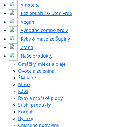
Vinotéka
Bezlepkáři / Gluten Free
Vegani
Výhodné combo pro 2
Ryby & maso ze Šupiny
Živina
Naše produkty
Omáčky, mléka a oleje
Ovoce a zelenina
Živina.cz
Maso
Káva
Ryby a mořské plody
Sushi produkty
Koření
Bylinky
Chlazené potraviny