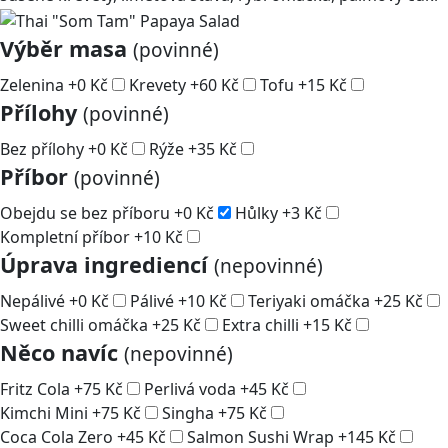
Výběr masa
(povinné)
Zelenina
+
0
Kč
Krevety
+
60
Kč
Tofu
+
15
Kč
Přílohy
(povinné)
Bez přílohy
+
0
Kč
Rýže
+
35
Kč
Příbor
(povinné)
Obejdu se bez příboru
+
0
Kč
Hůlky
+
3
Kč
Kompletní příbor
+
10
Kč
Úprava ingrediencí
(nepovinné)
Nepálivé
+
0
Kč
Pálivé
+
10
Kč
Teriyaki omáčka
+
25
Kč
Sweet chilli omáčka
+
25
Kč
Extra chilli
+
15
Kč
Něco navíc
(nepovinné)
Fritz Cola
+
75
Kč
Perlivá voda
+
45
Kč
Kimchi Mini
+
75
Kč
Singha
+
75
Kč
Coca Cola Zero
+
45
Kč
Salmon Sushi Wrap
+
145
Kč