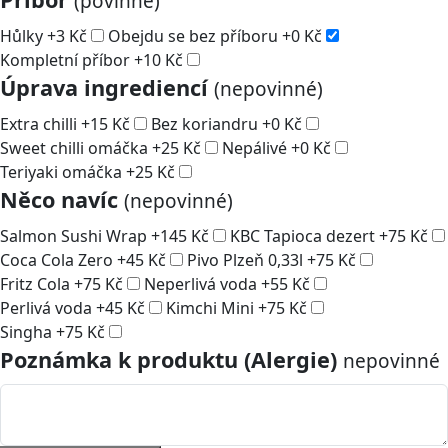
(povinné)
Hůlky
+
3
Kč
Obejdu se bez příboru
+
0
Kč
Kompletní příbor
+
10
Kč
Úprava ingrediencí
(nepovinné)
Extra chilli
+
15
Kč
Bez koriandru
+
0
Kč
Sweet chilli omáčka
+
25
Kč
Nepálivé
+
0
Kč
Teriyaki omáčka
+
25
Kč
Něco navíc
(nepovinné)
Salmon Sushi Wrap
+
145
Kč
KBC Tapioca dezert
+
75
Kč
Coca Cola Zero
+
45
Kč
Pivo Plzeň 0,33l
+
75
Kč
Fritz Cola
+
75
Kč
Neperlivá voda
+
55
Kč
Perlivá voda
+
45
Kč
Kimchi Mini
+
75
Kč
Singha
+
75
Kč
Poznámka k produktu (Alergie)
nepovinné