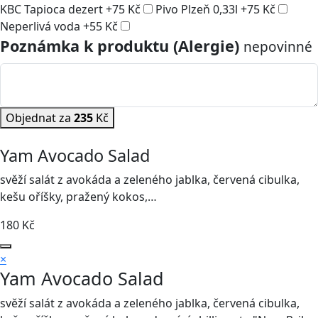
KBC Tapioca dezert
+
75
Kč
Pivo Plzeň 0,33l
+
75
Kč
Neperlivá voda
+
55
Kč
Poznámka k produktu (Alergie)
nepovinné
Objednat za
235
Kč
Yam Avocado Salad
svěží salát z avokáda a zeleného jablka, červená cibulka,
kešu oříšky, pražený kokos,…
180
Kč
×
Yam Avocado Salad
svěží salát z avokáda a zeleného jablka, červená cibulka,