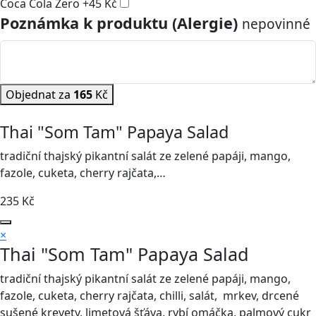
Coca Cola Zero
+
45
Kč
Poznámka k produktu (Alergie)
nepovinné
Objednat za
165
Kč
Thai "Som Tam" Papaya Salad
tradiční thajský pikantní salát ze zelené papáji, mango,
fazole, cuketa, cherry rajčata,…
235
Kč
×
Thai "Som Tam" Papaya Salad
tradiční thajský pikantní salát ze zelené papáji, mango,
fazole, cuketa, cherry rajčata, chilli, salát, mrkev, drcené
sušené krevety, limetová šťáva, rybí omáčka, palmový cukr