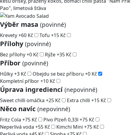
kešu oříšky, pražený kokos, domácí chilli pasta "Nam Prik
Pao", limetová šťáva
Výběr masa
(povinné)
Krevety
+
60
Kč
Tofu
+
15
Kč
Přílohy
(povinné)
Bez přílohy
+
0
Kč
Rýže
+
35
Kč
Příbor
(povinné)
Hůlky
+
3
Kč
Obejdu se bez příboru
+
0
Kč
Kompletní příbor
+
10
Kč
Úprava ingrediencí
(nepovinné)
Sweet chilli omáčka
+
25
Kč
Extra chilli
+
15
Kč
Něco navíc
(nepovinné)
Fritz Cola
+
75
Kč
Pivo Plzeň 0,33l
+
75
Kč
Neperlivá voda
+
55
Kč
Kimchi Mini
+
75
Kč
Perlivá voda
+
45
Kč
Singha
+
75
Kč