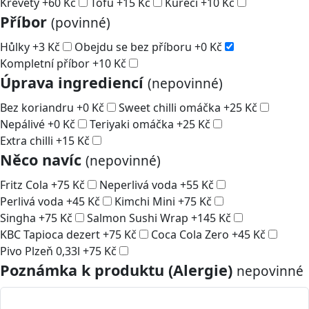
Krevety
+
60
Kč
Tofu
+
15
Kč
Kuřecí
+
10
Kč
Příbor
(povinné)
Hůlky
+
3
Kč
Obejdu se bez příboru
+
0
Kč
Kompletní příbor
+
10
Kč
Úprava ingrediencí
(nepovinné)
Bez koriandru
+
0
Kč
Sweet chilli omáčka
+
25
Kč
Nepálivé
+
0
Kč
Teriyaki omáčka
+
25
Kč
Extra chilli
+
15
Kč
Něco navíc
(nepovinné)
Fritz Cola
+
75
Kč
Neperlivá voda
+
55
Kč
Perlivá voda
+
45
Kč
Kimchi Mini
+
75
Kč
Singha
+
75
Kč
Salmon Sushi Wrap
+
145
Kč
KBC Tapioca dezert
+
75
Kč
Coca Cola Zero
+
45
Kč
Pivo Plzeň 0,33l
+
75
Kč
Poznámka k produktu (Alergie)
nepovinné