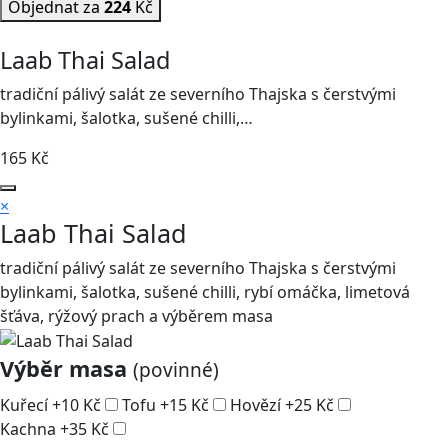
Objednat za
224
Kč
Laab Thai Salad
tradiční pálivý salát ze severního Thajska s čerstvými
bylinkami, šalotka, sušené chilli,…
165
Kč
×
Laab Thai Salad
tradiční pálivý salát ze severního Thajska s čerstvými
bylinkami, šalotka, sušené chilli, rybí omáčka, limetová
šťáva, rýžový prach a výběrem masa
Výběr masa
(povinné)
Kuřecí
+
10
Kč
Tofu
+
15
Kč
Hovězí
+
25
Kč
Kachna
+
35
Kč