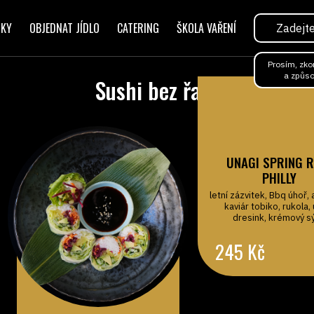
RKY
OBJEDNAT JÍDLO
CATERING
ŠKOLA VAŘENÍ
Prosím, zko
a způso
Sushi bez řasy
UNAGI SPRING R
PHILLY
letní zázvitek, Bbq úhoř,
kaviár tobiko, rukola,
dresink, krémový s
245
Kč