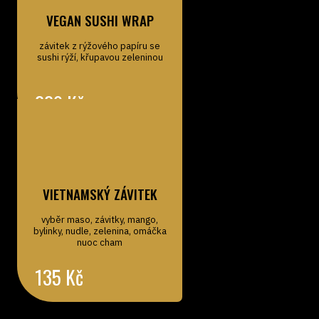
VEGAN SUSHI WRAP
závitek z rýžového papíru se
sushi rýží, křupavou zeleninou
229
Kč
VIETNAMSKÝ ZÁVITEK
vyběr maso, závitky, mango,
bylinky, nudle, zelenina, omáčka
nuoc cham
135
Kč