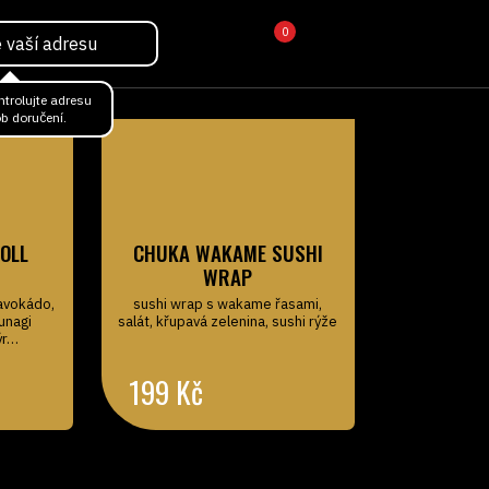
0
ntrolujte adresu
b doručení.
OLL
CHUKA WAKAME SUSHI
WRAP
 avokádo,
sushi wrap s wakame řasami,
 unagi
salát, křupavá zelenina, sushi rýže
ýr…
199
Kč